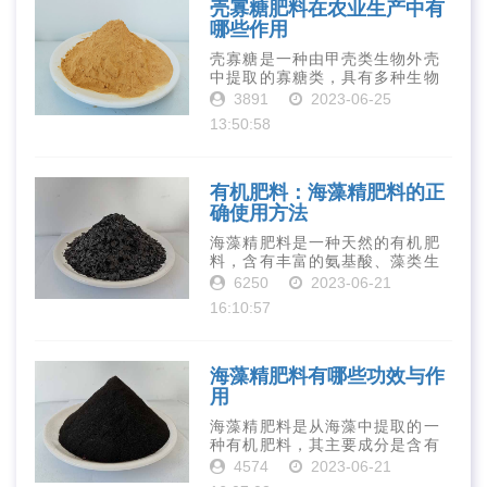
壳寡糖肥料在农业生产中有
哪些作用
壳寡糖是一种由甲壳类生物外壳
中提取的寡糖类，具有多种生物
活性和营养价值。在农业生产
3891
2023-06-25
中，壳寡糖也有许多作用，特别
13:50:58
是作为一种新型的有机肥料，壳
寡糖肥料在农业生产中越来越受
到重视。下面就···
有机肥料：海藻精肥料的正
确使用方法
海藻精肥料是一种天然的有机肥
料，含有丰富的氨基酸、藻类生
长素、维生素、微量元素、蛋白
6250
2023-06-21
质等营养物质，可以提高土壤肥
16:10:57
力、促进植物生长、增强植物抗
病能力等。下面是海藻精肥料的
正确使用方法···
海藻精肥料有哪些功效与作
用
海藻精肥料是从海藻中提取的一
种有机肥料，其主要成分是含有
丰富的微量元素、植物生长素、
4574
2023-06-21
植物激素等植物营养物质。它具