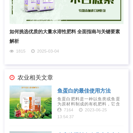
如何挑选优质的大量水溶性肥料 全面指南与关键要素
解析
1815
2025-03-04
农业相关文章
鱼蛋白的最佳使用方法
鱼蛋白肥料是一种以鱼类或鱼蛋
为原材料制成的有机肥料，它含
有丰富的营养物质，如氮、磷、
7164
2023-06-25
钾、钙、镁等元素以及多种微量
13:54:37
元素和植物生长因子。这些营养
物质对于作物的生长发育和产量
提高有着极为···