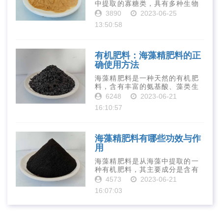
中提取的寡糖类，具有多种生物
活性和营养价值。在农业生产
3890
2023-06-25
中，壳寡糖也有许多作用，特别
13:50:58
是作为一种新型的有机肥料，壳
寡糖肥料在农业生产中越来越受
到重视。下面就···
有机肥料：海藻精肥料的正
确使用方法
海藻精肥料是一种天然的有机肥
料，含有丰富的氨基酸、藻类生
长素、维生素、微量元素、蛋白
6248
2023-06-21
质等营养物质，可以提高土壤肥
16:10:57
力、促进植物生长、增强植物抗
病能力等。下面是海藻精肥料的
正确使用方法···
海藻精肥料有哪些功效与作
用
海藻精肥料是从海藻中提取的一
种有机肥料，其主要成分是含有
丰富的微量元素、植物生长素、
4573
2023-06-21
植物激素等植物营养物质。它具
16:07:03
有增强作物生长、促进植物根系
发达、提高作物产量等多种作用
和优点。首先···