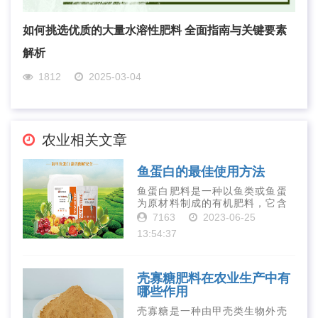
如何挑选优质的大量水溶性肥料 全面指南与关键要素
解析
1812
2025-03-04
农业相关文章
鱼蛋白的最佳使用方法
鱼蛋白肥料是一种以鱼类或鱼蛋
为原材料制成的有机肥料，它含
有丰富的营养物质，如氮、磷、
7163
2023-06-25
钾、钙、镁等元素以及多种微量
13:54:37
元素和植物生长因子。这些营养
物质对于作物的生长发育和产量
提高有着极为···
壳寡糖肥料在农业生产中有
哪些作用
壳寡糖是一种由甲壳类生物外壳