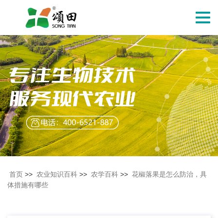
切
换
导
航
首页
>>
农业知识百科
>>
农学百科
>>
花椒落果是怎么防治，具
体措施有哪些