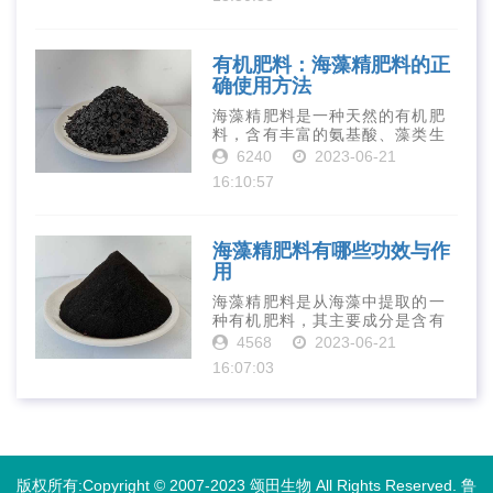
是作为一种新型的有机肥料，壳
寡糖肥料在农业生产中越来越受
到重视。下面就···
有机肥料：海藻精肥料的正
确使用方法
海藻精肥料是一种天然的有机肥
料，含有丰富的氨基酸、藻类生
长素、维生素、微量元素、蛋白
6240
2023-06-21
质等营养物质，可以提高土壤肥
16:10:57
力、促进植物生长、增强植物抗
病能力等。下面是海藻精肥料的
正确使用方法···
海藻精肥料有哪些功效与作
用
海藻精肥料是从海藻中提取的一
种有机肥料，其主要成分是含有
丰富的微量元素、植物生长素、
4568
2023-06-21
植物激素等植物营养物质。它具
16:07:03
有增强作物生长、促进植物根系
发达、提高作物产量等多种作用
和优点。首先···
版权所有:Copyright © 2007-2023 颂田生物 All Rights Reserved.
鲁