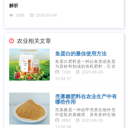
解析
1808
2025-03-04
农业相关文章
鱼蛋白的最佳使用方法
鱼蛋白肥料是一种以鱼类或鱼蛋
为原材料制成的有机肥料，它含
有丰富的营养物质，如氮、磷、
7158
2023-06-25
钾、钙、镁等元素以及多种微量
13:54:37
元素和植物生长因子。这些营养
物质对于作物的生长发育和产量
提高有着极为···
壳寡糖肥料在农业生产中有
哪些作用
壳寡糖是一种由甲壳类生物外壳
中提取的寡糖类，具有多种生物
活性和营养价值。在农业生产
3883
2023-06-25
中，壳寡糖也有许多作用，特别
13:50:58