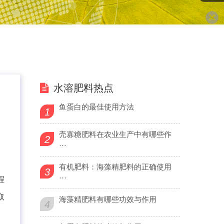
水溶肥料热点
鱼蛋白的最佳使用方法
1
壳寡糖肥料在农业生产中有哪些作
2
···
有机肥料：海藻精肥料的正确使用
3
···
程
取
海藻精肥料有哪些功效与作用
4