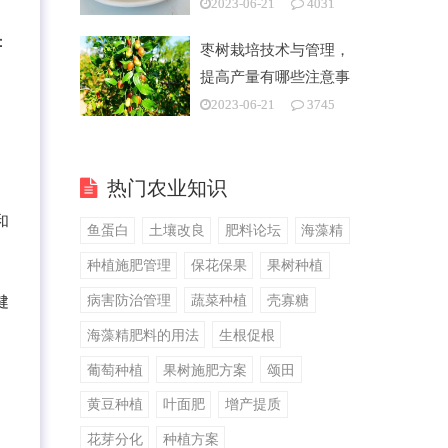
2023-06-21
4031
：
枣树栽培技术与管理，
提高产量有哪些注意事
项
2023-06-21
3745
热门农业知识
和
鱼蛋白
土壤改良
肥料论坛
海藻精
种植施肥管理
保花保果
果树种植
病害防治管理
蔬菜种植
壳寡糖
健
海藻精肥料的用法
生根促根
葡萄种植
果树施肥方案
颂田
黄豆种植
叶面肥
增产提质
花芽分化
种植方案