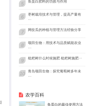
鱼蛋白肥料的功效与作用
5
枣树栽培技术与管理，提高产量有
6
···
网纹瓜的种植与管理方法经验分享
7
颂田生物：用技术与品质赋能农业
8
···
枇杷树什么时候施肥 枇杷树施肥···
9
青岛颂田生物：探究葡萄树多年未
10
···
农学百科
引
鱼蛋白的最佳使用方法