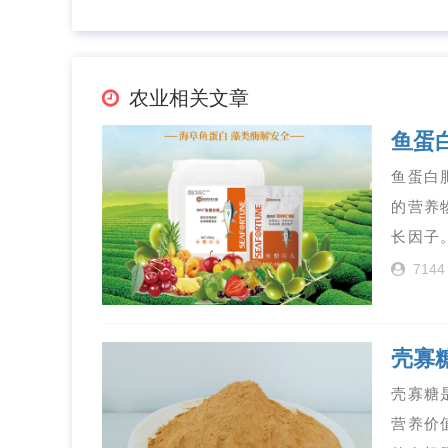
农业相关文章
鱼蛋
鱼蛋白
的营养
长因子
7144
壳寡
壳寡糖
营养价