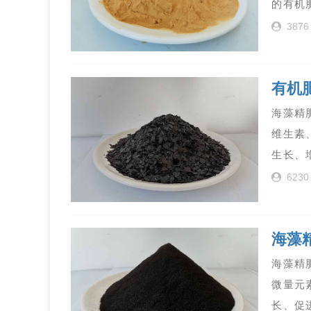
的有机
3876
有机
海藻精
维生素
生长、
6230
海藻
海藻精
微量元
长、促