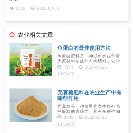
1818
2025-03-04
农业相关文章
鱼蛋白的最佳使用方法
鱼蛋白肥料是一种以鱼类或鱼蛋
为原材料制成的有机肥料，它含
有丰富的营养物质，如氮、磷、
7173
2023-06-25
钾、钙、镁等元素以及多种微量
13:54:37
元素和植物生长因子。这些营养
物质对于作物的生长发育和产量
提高有着极为···
壳寡糖肥料在农业生产中有
哪些作用
壳寡糖是一种由甲壳类生物外壳
中提取的寡糖类，具有多种生物
活性和营养价值。在农业生产
3899
2023-06-25
中，壳寡糖也有许多作用，特别
13:50:58
是作为一种新型的有机肥料，壳
寡糖肥料在农业生产中越来越受