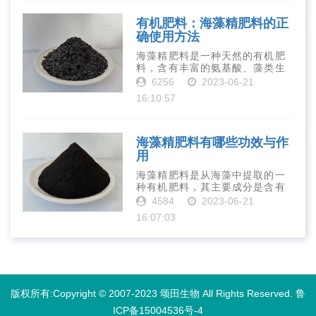
到重视。下面就···
有机肥料：海藻精肥料的正
确使用方法
海藻精肥料是一种天然的有机肥
料，含有丰富的氨基酸、藻类生
长素、维生素、微量元素、蛋白
6256
2023-06-21
质等营养物质，可以提高土壤肥
16:10:57
力、促进植物生长、增强植物抗
病能力等。下面是海藻精肥料的
正确使用方法···
海藻精肥料有哪些功效与作
用
海藻精肥料是从海藻中提取的一
种有机肥料，其主要成分是含有
丰富的微量元素、植物生长素、
4584
2023-06-21
植物激素等植物营养物质。它具
16:07:03
有增强作物生长、促进植物根系
发达、提高作物产量等多种作用
和优点。首先···
版权所有:Copyright © 2007-2023 颂田生物 All Rights Reserved.
鲁
ICP备15004536号-4