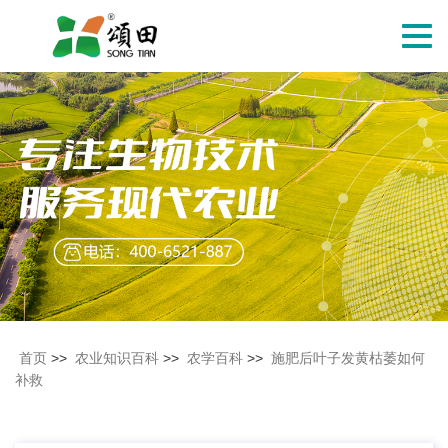
切
换
导
航
首页
>>
农业知识百科
>>
农学百科
>>
施肥后叶子发黄枯萎如何
补救