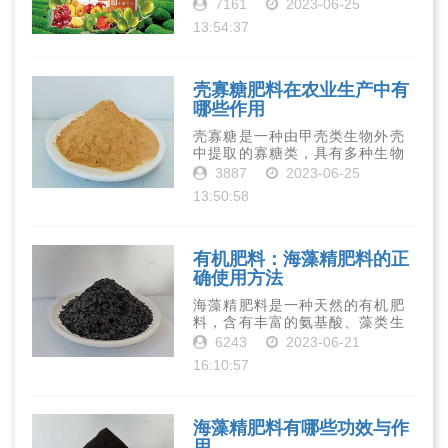
有丰富的营养物质，如氮、磷、
7161
2023-06-25
钾、钙、镁等元素以及多种微量
13:54:37
元素和植物生长因子。这些营养
物质对于作物的生长发育和产量
提高有着极为···
壳寡糖肥料在农业生产中有
哪些作用
壳寡糖是一种由甲壳类生物外壳
中提取的寡糖类，具有多种生物
活性和营养价值。在农业生产
3887
2023-06-25
中，壳寡糖也有许多作用，特别
13:50:58
是作为一种新型的有机肥料，壳
寡糖肥料在农业生产中越来越受
到重视。下面就···
有机肥料：海藻精肥料的正
确使用方法
海藻精肥料是一种天然的有机肥
料，含有丰富的氨基酸、藻类生
长素、维生素、微量元素、蛋白
6243
2023-06-21
质等营养物质，可以提高土壤肥
16:10:57
力、促进植物生长、增强植物抗
病能力等。下面是海藻精肥料的
正确使用方法···
海藻精肥料有哪些功效与作
用