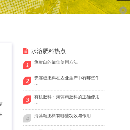
水溶肥料热点
鱼蛋白的最佳使用方法
1
壳寡糖肥料在农业生产中有哪些作
2
···
有机肥料：海藻精肥料的正确使用
3
···
结
在
海藻精肥料有哪些功效与作用
4