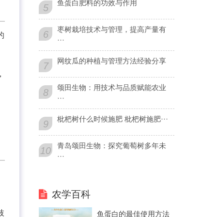
鱼蛋白肥料的功效与作用
5
枣树栽培技术与管理，提高产量有
6
的
···
网纹瓜的种植与管理方法经验分享
7
，
颂田生物：用技术与品质赋能农业
8
···
枇杷树什么时候施肥 枇杷树施肥···
9
青岛颂田生物：探究葡萄树多年未
10
···
农学百科
枝
鱼蛋白的最佳使用方法