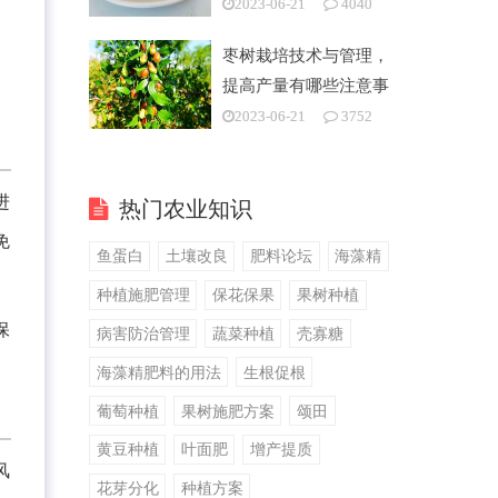
2023-06-21
4040
枣树栽培技术与管理，
提高产量有哪些注意事
项
2023-06-21
3752
进
热门农业知识
免
鱼蛋白
土壤改良
肥料论坛
海藻精
种植施肥管理
保花保果
果树种植
保
病害防治管理
蔬菜种植
壳寡糖
海藻精肥料的用法
生根促根
葡萄种植
果树施肥方案
颂田
黄豆种植
叶面肥
增产提质
风
花芽分化
种植方案