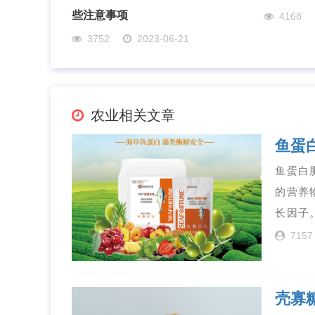
些注意事项
4168
3752
2023-06-21
农业相关文章
鱼蛋
鱼蛋白
的营养
长因子
7157
壳寡