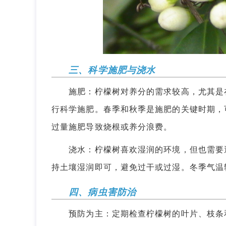
三、科学施肥与浇水
施肥：柠檬树对养分的需求较高，尤其是在
行科学施肥。春季和秋季是施肥的关键时期，
过量施肥导致烧根或养分浪费。
浇水：柠檬树喜欢湿润的环境，但也需要避
持土壤湿润即可，避免过干或过湿。冬季气温
四、病虫害防治
预防为主：定期检查柠檬树的叶片、枝条和