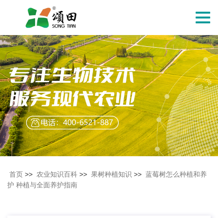
切
换
导
航
首页
>>
农业知识百科
>>
果树种植知识
>>
蓝莓树怎么种植和养
护 种植与全面养护指南