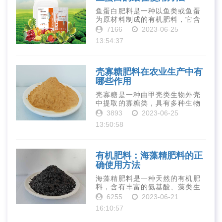
鱼蛋白肥料是一种以鱼类或鱼蛋
为原材料制成的有机肥料，它含
有丰富的营养物质，如氮、磷、
7166
2023-06-25
钾、钙、镁等元素以及多种微量
13:54:37
元素和植物生长因子。这些营养
物质对于作物的生长发育和产量
提高有着极为···
壳寡糖肥料在农业生产中有
哪些作用
壳寡糖是一种由甲壳类生物外壳
中提取的寡糖类，具有多种生物
活性和营养价值。在农业生产
3893
2023-06-25
中，壳寡糖也有许多作用，特别
13:50:58
是作为一种新型的有机肥料，壳
寡糖肥料在农业生产中越来越受
到重视。下面就···
有机肥料：海藻精肥料的正
确使用方法
海藻精肥料是一种天然的有机肥
料，含有丰富的氨基酸、藻类生
长素、维生素、微量元素、蛋白
6255
2023-06-21
质等营养物质，可以提高土壤肥
16:10:57
力、促进植物生长、增强植物抗
病能力等。下面是海藻精肥料的