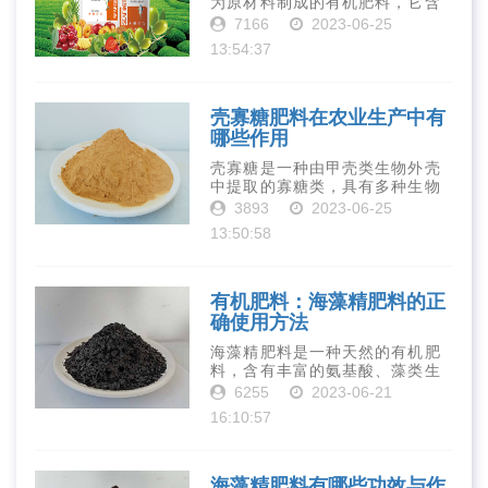
为原材料制成的有机肥料，它含
有丰富的营养物质，如氮、磷、
7166
2023-06-25
钾、钙、镁等元素以及多种微量
13:54:37
元素和植物生长因子。这些营养
物质对于作物的生长发育和产量
提高有着极为···
壳寡糖肥料在农业生产中有
哪些作用
壳寡糖是一种由甲壳类生物外壳
中提取的寡糖类，具有多种生物
活性和营养价值。在农业生产
3893
2023-06-25
中，壳寡糖也有许多作用，特别
13:50:58
是作为一种新型的有机肥料，壳
寡糖肥料在农业生产中越来越受
到重视。下面就···
有机肥料：海藻精肥料的正
确使用方法
海藻精肥料是一种天然的有机肥
料，含有丰富的氨基酸、藻类生
长素、维生素、微量元素、蛋白
6255
2023-06-21
质等营养物质，可以提高土壤肥
16:10:57
力、促进植物生长、增强植物抗
病能力等。下面是海藻精肥料的
正确使用方法···
海藻精肥料有哪些功效与作