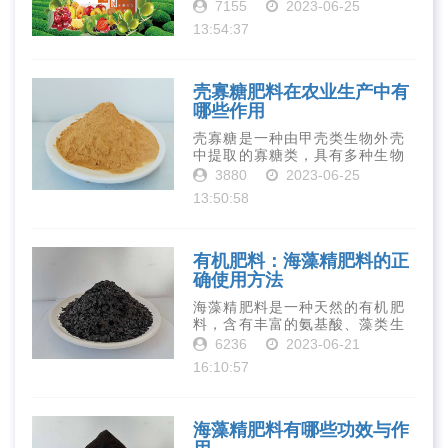
有丰富的营养物质，如氮、磷、
7155
2023-06-25
钾、钙、镁等元素以及多种微量
13:54:37
元素和植物生长因子。这些营养
物质对于作物的生长发育和产量
提高有着极为···
壳寡糖肥料在农业生产中有
哪些作用
壳寡糖是一种由甲壳类生物外壳
中提取的寡糖类，具有多种生物
活性和营养价值。在农业生产
3880
2023-06-25
中，壳寡糖也有许多作用，特别
13:50:58
是作为一种新型的有机肥料，壳
寡糖肥料在农业生产中越来越受
到重视。下面就···
有机肥料：海藻精肥料的正
确使用方法
海藻精肥料是一种天然的有机肥
料，含有丰富的氨基酸、藻类生
长素、维生素、微量元素、蛋白
6236
2023-06-21
质等营养物质，可以提高土壤肥
16:10:57
力、促进植物生长、增强植物抗
病能力等。下面是海藻精肥料的
正确使用方法···
海藻精肥料有哪些功效与作