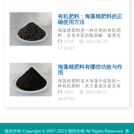
寡糖肥料在农业生产中越来越受
到重视。下面就···
有机肥料：海藻精肥料的正
确使用方法
海藻精肥料是一种天然的有机肥
料，含有丰富的氨基酸、藻类生
长素、维生素、微量元素、蛋白
6236
2023-06-21
质等营养物质，可以提高土壤肥
16:10:57
力、促进植物生长、增强植物抗
病能力等。下面是海藻精肥料的
正确使用方法···
海藻精肥料有哪些功效与作
用
海藻精肥料是从海藻中提取的一
种有机肥料，其主要成分是含有
丰富的微量元素、植物生长素、
4562
2023-06-21
植物激素等植物营养物质。它具
16:07:03
有增强作物生长、促进植物根系
发达、提高作物产量等多种作用
和优点。首先···
版权所有:Copyright © 2007-2023 颂田生物 All Rights Reserved.
鲁