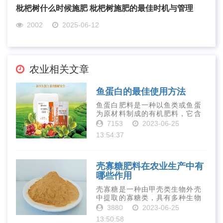
枇杷树什么时候施肥 枇杷树施肥的最佳时机与管理
2002
2025-06-12
农业相关文章
鱼蛋白的最佳使用方法
鱼蛋白肥料是一种以鱼类或鱼蛋
为原材料制成的有机肥料，它含
有丰富的营养物质，如氮、磷、
7153
2023-06-25
钾、钙、镁等元素以及多种微量
13:54:37
元素和植物生长因子。这些营养
物质对于作物的生长发育和产量
提高有着极为···
壳寡糖肥料在农业生产中有
哪些作用
壳寡糖是一种由甲壳类生物外壳
中提取的寡糖类，具有多种生物
活性和营养价值。在农业生产
3880
2023-06-25
中，壳寡糖也有许多作用，特别
13:50:58
是作为一种新型的有机肥料，壳