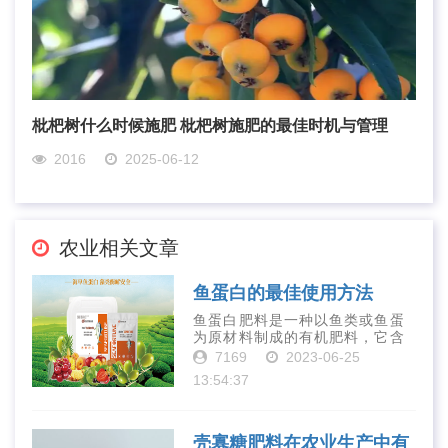
枇杷树什么时候施肥 枇杷树施肥的最佳时机与管理
2016
2025-06-12
农业相关文章
鱼蛋白的最佳使用方法
鱼蛋白肥料是一种以鱼类或鱼蛋
为原材料制成的有机肥料，它含
有丰富的营养物质，如氮、磷、
7169
2023-06-25
钾、钙、镁等元素以及多种微量
13:54:37
元素和植物生长因子。这些营养
物质对于作物的生长发育和产量
提高有着极为···
壳寡糖肥料在农业生产中有