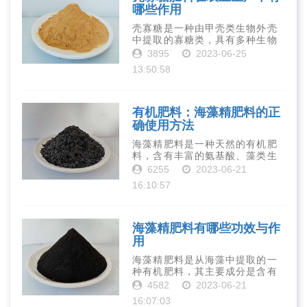
哪些作用
壳寡糖是一种由甲壳类生物外壳
中提取的寡糖类，具有多种生物
活性和营养价值。在农业生产
3895
2023-06-25
中，壳寡糖也有许多作用，特别
13:50:58
是作为一种新型的有机肥料，壳
寡糖肥料在农业生产中越来越受
到重视。下面就···
有机肥料：海藻精肥料的正
确使用方法
海藻精肥料是一种天然的有机肥
料，含有丰富的氨基酸、藻类生
长素、维生素、微量元素、蛋白
6255
2023-06-21
质等营养物质，可以提高土壤肥
16:10:57
力、促进植物生长、增强植物抗
病能力等。下面是海藻精肥料的
正确使用方法···
海藻精肥料有哪些功效与作
用
海藻精肥料是从海藻中提取的一
种有机肥料，其主要成分是含有
丰富的微量元素、植物生长素、
4582
2023-06-21
植物激素等植物营养物质。它具
16:07:03
有增强作物生长、促进植物根系