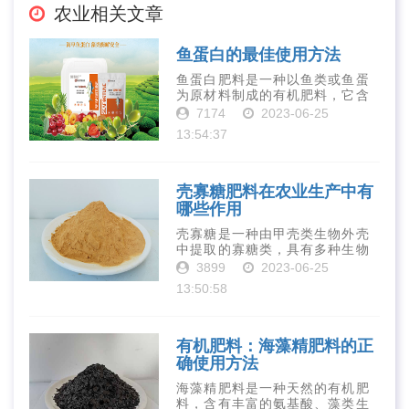
农业相关文章
鱼蛋白的最佳使用方法
鱼蛋白肥料是一种以鱼类或鱼蛋
为原材料制成的有机肥料，它含
有丰富的营养物质，如氮、磷、
7174
2023-06-25
钾、钙、镁等元素以及多种微量
13:54:37
元素和植物生长因子。这些营养
物质对于作物的生长发育和产量
提高有着极为···
壳寡糖肥料在农业生产中有
哪些作用
壳寡糖是一种由甲壳类生物外壳
中提取的寡糖类，具有多种生物
活性和营养价值。在农业生产
3899
2023-06-25
中，壳寡糖也有许多作用，特别
13:50:58
是作为一种新型的有机肥料，壳
寡糖肥料在农业生产中越来越受
到重视。下面就···
有机肥料：海藻精肥料的正
确使用方法
海藻精肥料是一种天然的有机肥
料，含有丰富的氨基酸、藻类生