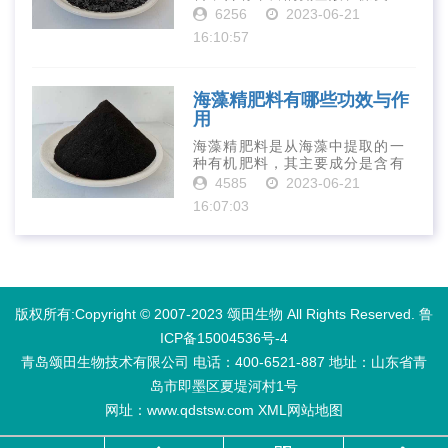
长素、维生素、微量元素、蛋白
6256
2023-06-21
质等营养物质，可以提高土壤肥
16:10:57
力、促进植物生长、增强植物抗
病能力等。下面是海藻精肥料的
正确使用方法···
海藻精肥料有哪些功效与作
用
海藻精肥料是从海藻中提取的一
种有机肥料，其主要成分是含有
丰富的微量元素、植物生长素、
4585
2023-06-21
植物激素等植物营养物质。它具
16:07:03
有增强作物生长、促进植物根系
发达、提高作物产量等多种作用
和优点。首先···
版权所有:Copyright © 2007-2023 颂田生物 All Rights Reserved.
鲁
ICP备15004536号-4
青岛颂田生物技术有限公司 电话：400-6521-887​ 地址：山东省青
岛市即墨区夏堤河村1号
网址：www.qdstsw.com
XML
网站地图