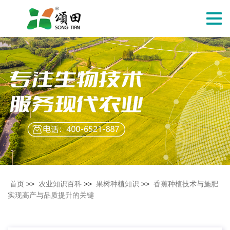
切
换
导
航
首页
>>
农业知识百科
>>
果树种植知识
>>
香蕉种植技术与施肥
实现高产与品质提升的关键