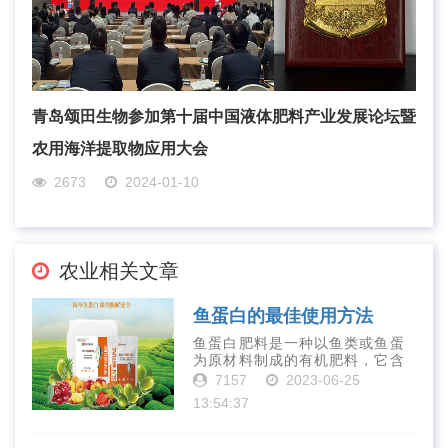
青岛颂田生物参加第十届中国液体肥料产业发展论坛暨
农用海洋提取物应用大会
2673
2024-01-10
农业相关文章
鱼蛋白的最佳使用方法
鱼蛋白肥料是一种以鱼类或鱼蛋
为原材料制成的有机肥料，它含
有丰富的营养物质，如氮、磷、
7157
2023-06-25
钾、钙、镁等元素以及多种微量
13:54:37
元素和植物生长因子。这些营养
物质对于作物的生长发育和产量
提高有着极为···