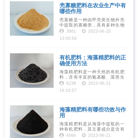
壳寡糖肥料在农业生产中有
哪些作用
壳寡糖是一种由甲壳类生物外壳
中提取的寡糖类，具有多种生物
活性和营养价值。在农业生产
3881
2023-06-25
中，壳寡糖也有许多作用，特别
13:50:58
是作为一种新型的有机肥料，壳
寡糖肥料在农业生产中越来越受
到重视。下面就···
有机肥料：海藻精肥料的正
确使用方法
海藻精肥料是一种天然的有机肥
料，含有丰富的氨基酸、藻类生
长素、维生素、微量元素、蛋白
6238
2023-06-21
质等营养物质，可以提高土壤肥
16:10:57
力、促进植物生长、增强植物抗
病能力等。下面是海藻精肥料的
正确使用方法···
海藻精肥料有哪些功效与作
用
海藻精肥料是从海藻中提取的一
种有机肥料，其主要成分是含有
丰富的微量元素、植物生长素、
4566
2023-06-21