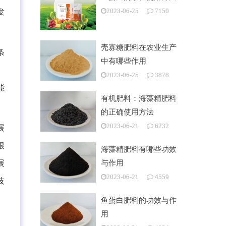
发
2023-06-25
7150
壳寡糖肥料在农业生产
条
中有哪些作用
、
2023-06-25
3878
能
有机肥料：海藻精肥料
的正确使用方法
2023-06-21
6232
展
根
海藻精肥料有哪些功效
与作用
展
2023-06-21
4559
技
鱼蛋白肥料的功效与作
用