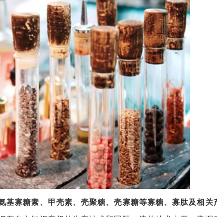
氨基寡糖素、甲壳素、壳聚糖、壳寡糖等寡糖、寡肽及相关