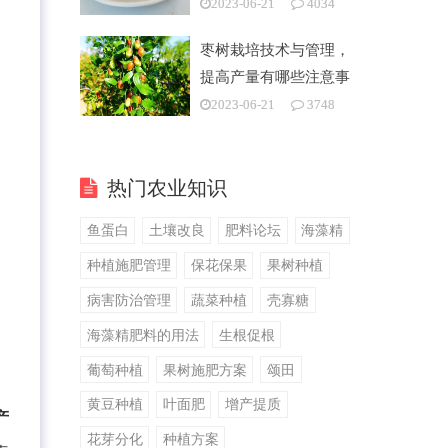
2023-06-21
4034
枣树栽培技术与管理，
提高产量有哪些注意事
项
2023-06-21
3748
热门农业知识
鱼蛋白
土壤改良
肥料论坛
海藻精
种植施肥管理
保花保果
果树种植
病害防治管理
蔬菜种植
壳寡糖
海藻精肥料的用法
生根促根
葡萄种植
果树施肥方案
颂田
黄豆种植
叶面肥
增产提质
产
花芽分化
种植方案