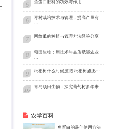
鱼蛋白肥料的功效与作用
5
正
枣树栽培技术与管理，提高产量有
6
···
网纹瓜的种植与管理方法经验分享
7
颂田生物：用技术与品质赋能农业
8
···
枇杷树什么时候施肥 枇杷树施肥···
9
青岛颂田生物：探究葡萄树多年未
10
···
农学百科
鱼蛋白的最佳使用方法