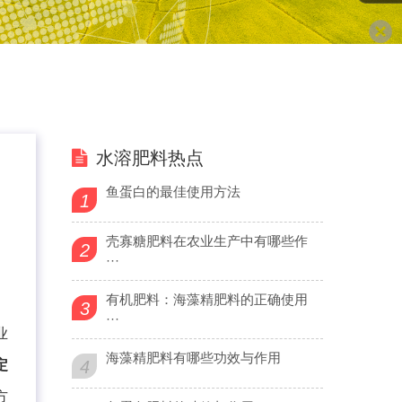
水溶肥料热点
鱼蛋白的最佳使用方法
1
壳寡糖肥料在农业生产中有哪些作
2
···
有机肥料：海藻精肥料的正确使用
3
···
业
海藻精肥料有哪些功效与作用
定
4
方