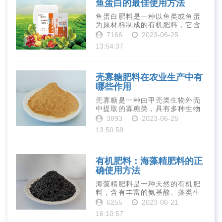
鱼蛋白的最佳使用方法
鱼蛋白肥料是一种以鱼类或鱼蛋
为原材料制成的有机肥料，它含
有丰富的营养物质，如氮、磷、
7166
2023-06-25
钾、钙、镁等元素以及多种微量
13:54:37
元素和植物生长因子。这些营养
物质对于作物的生长发育和产量
提高有着极为···
壳寡糖肥料在农业生产中有
哪些作用
壳寡糖是一种由甲壳类生物外壳
中提取的寡糖类，具有多种生物
活性和营养价值。在农业生产
3893
2023-06-25
中，壳寡糖也有许多作用，特别
13:50:58
是作为一种新型的有机肥料，壳
寡糖肥料在农业生产中越来越受
到重视。下面就···
有机肥料：海藻精肥料的正
确使用方法
海藻精肥料是一种天然的有机肥
料，含有丰富的氨基酸、藻类生
长素、维生素、微量元素、蛋白
6255
2023-06-21
质等营养物质，可以提高土壤肥
16:10:57
力、促进植物生长、增强植物抗