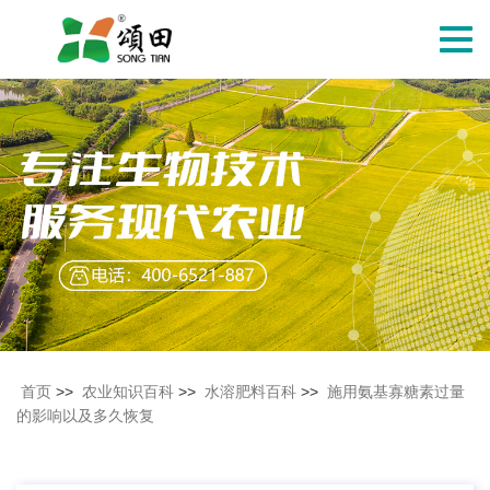
切
换
导
航
首页
>>
农业知识百科
>>
水溶肥料百科
>>
施用氨基寡糖素过量
的影响以及多久恢复