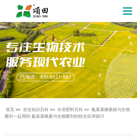
切
换
导
航
首页
>>
农业知识百科
>>
水溶肥料百科
>>
氨基寡糖素能与生物
菌剂一起用吗 氨基寡糖素与生物菌剂的联合应用探讨