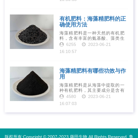
是作为一种新型的有机肥料，壳
寡糖肥料在农业生产中越来越受
到重视。下面就···
有机肥料：海藻精肥料的正
确使用方法
海藻精肥料是一种天然的有机肥
料，含有丰富的氨基酸、藻类生
长素、维生素、微量元素、蛋白
6255
2023-06-21
质等营养物质，可以提高土壤肥
16:10:57
力、促进植物生长、增强植物抗
病能力等。下面是海藻精肥料的
正确使用方法···
海藻精肥料有哪些功效与作
用
海藻精肥料是从海藻中提取的一
种有机肥料，其主要成分是含有
丰富的微量元素、植物生长素、
4580
2023-06-21
植物激素等植物营养物质。它具
16:07:03
有增强作物生长、促进植物根系
发达、提高作物产量等多种作用
和优点。首先···
版权所有:Copyright © 2007-2023 颂田生物 All Rights Reserved.
鲁