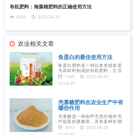
有机肥料：海藻精肥料的正确使用方法
6255
2023-06-21
农业相关文章
鱼蛋白的最佳使用方法
鱼蛋白肥料是一种以鱼类或鱼蛋
为原材料制成的有机肥料，它含
有丰富的营养物质，如氮、磷、
7166
2023-06-25
钾、钙、镁等元素以及多种微量
13:54:37
元素和植物生长因子。这些营养
物质对于作物的生长发育和产量
提高有着极为···
壳寡糖肥料在农业生产中有
哪些作用
壳寡糖是一种由甲壳类生物外壳
中提取的寡糖类，具有多种生物
活性和营养价值。在农业生产
3893
2023-06-25
中，壳寡糖也有许多作用，特别
13:50:58