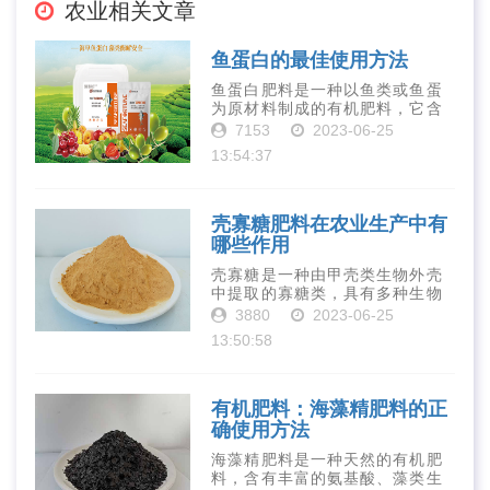
农业相关文章
鱼蛋白的最佳使用方法
鱼蛋白肥料是一种以鱼类或鱼蛋
为原材料制成的有机肥料，它含
有丰富的营养物质，如氮、磷、
7153
2023-06-25
钾、钙、镁等元素以及多种微量
13:54:37
元素和植物生长因子。这些营养
物质对于作物的生长发育和产量
提高有着极为···
壳寡糖肥料在农业生产中有
哪些作用
壳寡糖是一种由甲壳类生物外壳
中提取的寡糖类，具有多种生物
活性和营养价值。在农业生产
3880
2023-06-25
中，壳寡糖也有许多作用，特别
13:50:58
是作为一种新型的有机肥料，壳
寡糖肥料在农业生产中越来越受
到重视。下面就···
有机肥料：海藻精肥料的正
确使用方法
海藻精肥料是一种天然的有机肥
料，含有丰富的氨基酸、藻类生