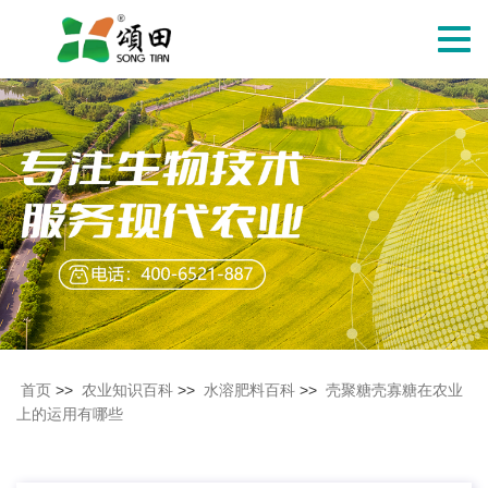
切
换
导
航
首页
>>
农业知识百科
>>
水溶肥料百科
>>
壳聚糖壳寡糖在农业
上的运用有哪些