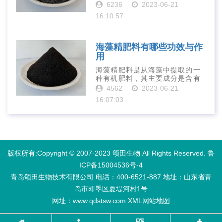
长素、维生素、微量元素、蛋白
6236
2023-06-21
质等营养物质，可以提高土壤肥
16:10:57
力、促进植物生长、增强植物抗
病能力等。下面是海藻精肥料的
正确使用方法···
海藻精肥料有哪些功效与作
用
海藻精肥料是从海藻中提取的一
种有机肥料，其主要成分是含有
丰富的微量元素、植物生长素、
4562
2023-06-21
植物激素等植物营养物质。它具
16:07:03
有增强作物生长、促进植物根系
发达、提高作物产量等多种作用
和优点。首先···
版权所有:Copyright © 2007-2023 颂田生物 All Rights Reserved.
鲁
ICP备15004536号-4
青岛颂田生物技术有限公司 电话：400-6521-887​ 地址：山东省青
岛市即墨区夏堤河村1号
网址：www.qdstsw.com
XML
网站地图