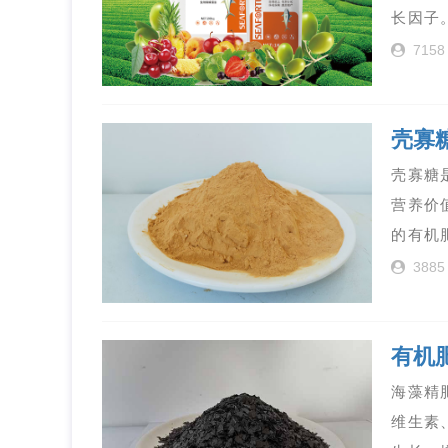
长因子
7158
壳寡
壳寡糖
营养价
的有机
3885
有机
海藻精
维生素