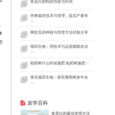
和
鱼蛋白肥料的功效与作用
5
枣树栽培技术与管理，提高产量有
6
···
网纹瓜的种植与管理方法经验分享
体
7
肥
颂田生物：用技术与品质赋能农业
8
···
枇杷树什么时候施肥 枇杷树施肥···
9
青岛颂田生物：探究葡萄树多年未
10
···
农学百科
鱼蛋白的最佳使用方法