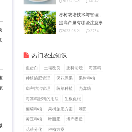
2023-06-21
4042
枣树栽培技术与管理，
提高产量有哪些注意事
负
项
2023-06-21
3754
实
热门农业知识
鱼蛋白
土壤改良
肥料论坛
海藻精
施
种植施肥管理
保花保果
果树种植
施
病害防治管理
蔬菜种植
壳寡糖
海藻精肥料的用法
生根促根
葡萄种植
果树施肥方案
颂田
黄豆种植
叶面肥
增产提质
微
花芽分化
种植方案