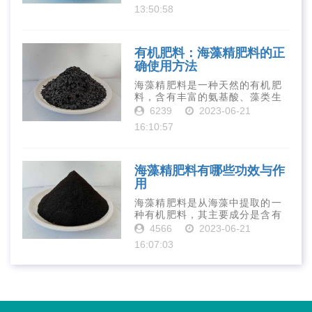
中，壳寡糖也有许多作用，特别
13:50:58
是作为一种新型的有机肥料，壳
寡糖肥料在农业生产中越来越受
到重视。下面就···
有机肥料：海藻精肥料的正
确使用方法
海藻精肥料是一种天然的有机肥
料，含有丰富的氨基酸、藻类生
长素、维生素、微量元素、蛋白
6239
2023-06-21
质等营养物质，可以提高土壤肥
16:10:57
力、促进植物生长、增强植物抗
病能力等。下面是海藻精肥料的
正确使用方法···
海藻精肥料有哪些功效与作
用
海藻精肥料是从海藻中提取的一
种有机肥料，其主要成分是含有
丰富的微量元素、植物生长素、
4566
2023-06-21
植物激素等植物营养物质。它具
16:07:03
有增强作物生长、促进植物根系
发达、提高作物产量等多种作用
和优点。首先···