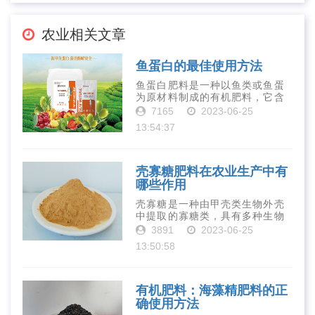
农业相关文章
鱼蛋白的最佳使用方法
鱼蛋白肥料是一种以鱼类或鱼蛋
为原材料制成的有机肥料，它含
有丰富的营养物质，如氮、磷、
7165
2023-06-25
钾、钙、镁等元素以及多种微量
13:54:37
元素和植物生长因子。这些营养
物质对于作物的生长发育和产量
提高有着极为···
壳寡糖肥料在农业生产中有
哪些作用
壳寡糖是一种由甲壳类生物外壳
中提取的寡糖类，具有多种生物
活性和营养价值。在农业生产
3891
2023-06-25
中，壳寡糖也有许多作用，特别
13:50:58
是作为一种新型的有机肥料，壳
寡糖肥料在农业生产中越来越受
到重视。下面就···
有机肥料：海藻精肥料的正
确使用方法