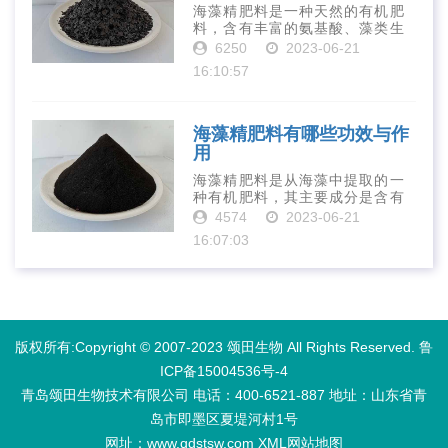
海藻精肥料是一种天然的有机肥
料，含有丰富的氨基酸、藻类生
长素、维生素、微量元素、蛋白
6250
2023-06-21
质等营养物质，可以提高土壤肥
16:10:57
力、促进植物生长、增强植物抗
病能力等。下面是海藻精肥料的
正确使用方法···
海藻精肥料有哪些功效与作
用
海藻精肥料是从海藻中提取的一
种有机肥料，其主要成分是含有
丰富的微量元素、植物生长素、
4574
2023-06-21
植物激素等植物营养物质。它具
16:07:03
有增强作物生长、促进植物根系
发达、提高作物产量等多种作用
和优点。首先···
版权所有:Copyright © 2007-2023 颂田生物 All Rights Reserved.
鲁
ICP备15004536号-4
青岛颂田生物技术有限公司 电话：400-6521-887​ 地址：山东省青
岛市即墨区夏堤河村1号
网址：www.qdstsw.com
XML
网站地图