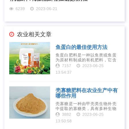
6239
2023-06-21
农业相关文章
鱼蛋白的最佳使用方法
鱼蛋白肥料是一种以鱼类或鱼蛋
为原材料制成的有机肥料，它含
有丰富的营养物质，如氮、磷、
7157
2023-06-25
钾、钙、镁等元素以及多种微量
13:54:37
元素和植物生长因子。这些营养
物质对于作物的生长发育和产量
提高有着极为···
壳寡糖肥料在农业生产中有
哪些作用
壳寡糖是一种由甲壳类生物外壳
中提取的寡糖类，具有多种生物
活性和营养价值。在农业生产
3882
2023-06-25
中，壳寡糖也有许多作用，特别
13:50:58
是作为一种新型的有机肥料，壳
寡糖肥料在农业生产中越来越受