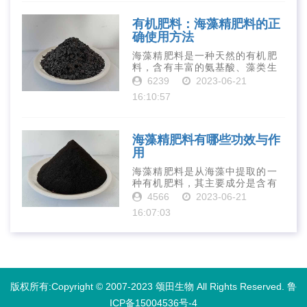
到重视。下面就···
有机肥料：海藻精肥料的正
确使用方法
海藻精肥料是一种天然的有机肥
料，含有丰富的氨基酸、藻类生
长素、维生素、微量元素、蛋白
6239
2023-06-21
质等营养物质，可以提高土壤肥
16:10:57
力、促进植物生长、增强植物抗
病能力等。下面是海藻精肥料的
正确使用方法···
海藻精肥料有哪些功效与作
用
海藻精肥料是从海藻中提取的一
种有机肥料，其主要成分是含有
丰富的微量元素、植物生长素、
4566
2023-06-21
植物激素等植物营养物质。它具
16:07:03
有增强作物生长、促进植物根系
发达、提高作物产量等多种作用
和优点。首先···
版权所有:Copyright © 2007-2023 颂田生物 All Rights Reserved.
鲁
ICP备15004536号-4