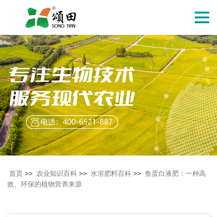
切
换
导
航
首页
>>
农业知识百科
>>
水溶肥料百科
>>
鱼蛋白液肥：一种高
效、环保的植物营养来源