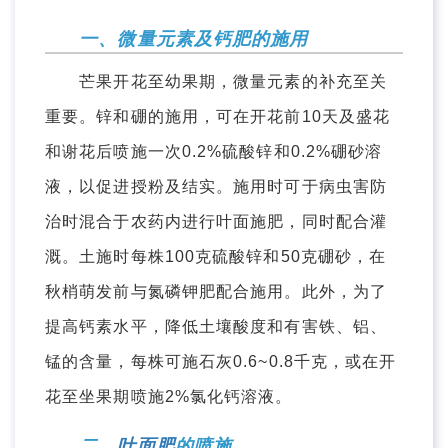
一、微量元素及钙肥的施用
芒果开花至幼果期，微量元素的补充至关
重要。锌和硼的施用，可在开花前10天及盛花
和谢花后喷施一次0.2%硫酸锌和0.2%硼砂溶
液，以促进授粉及结实。施用时可于病虫害防
治时混合于农药内进行叶面施肥，同时配合灌
溉。土施时每株100克硫酸锌和50克硼砂，在
秋梢萌发前与氮磷钾肥配合施用。此外，为了
提高钙素水平，降低土壤酸度和有害铁、铝、
锰的含量，每株可施石灰0.6~0.8千克，或在开
花至坐果期喷施2%氯化钙溶液。
二、
叶面肥
的喷施