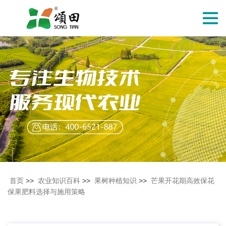
切
换
导
航
首页
>>
农业知识百科
>>
果树种植知识
>>
芒果开花期高效保花
保果肥料选择与施用策略