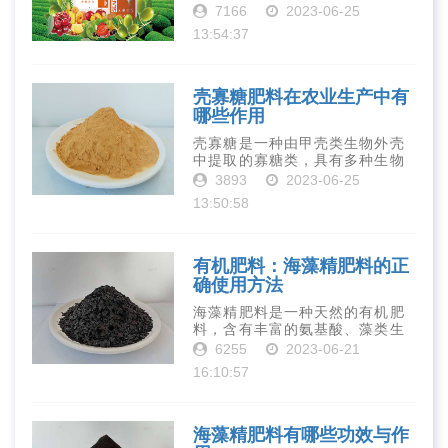
有丰富的营养物质，如氮、磷、
7166
2023-06-25
钾、钙、镁等元素以及多种微量
13:54:37
元素和植物生长因子。这些营养
物质对于作物的生长发育和产量
提高有着极为···
壳寡糖肥料在农业生产中有
哪些作用
壳寡糖是一种由甲壳类生物外壳
中提取的寡糖类，具有多种生物
活性和营养价值。在农业生产
3893
2023-06-25
中，壳寡糖也有许多作用，特别
13:50:58
是作为一种新型的有机肥料，壳
寡糖肥料在农业生产中越来越受
到重视。下面就···
有机肥料：海藻精肥料的正
确使用方法
海藻精肥料是一种天然的有机肥
料，含有丰富的氨基酸、藻类生
长素、维生素、微量元素、蛋白
6255
2023-06-21
质等营养物质，可以提高土壤肥
16:10:57
力、促进植物生长、增强植物抗
病能力等。下面是海藻精肥料的
正确使用方法···
海藻精肥料有哪些功效与作