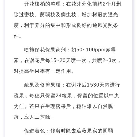
开花枝梢的整理：在花芽分化前约2个月删
除过密枝、荫弱枝及病虫枝，增加树冠的透光
度，利于养分的集中和形成良好的通风光照条
件。
喷施保花保果药剂：如50~100ppm赤霉
素，在谢花后每15~20天喷一次，共喷2~3次，
对提高坐果率有一定作用。
疏果及修剪果枝：在谢花后1530天内进行
疏果，每穗只保留24粒果，保留的位置以中央
为佳。芒果在生理落果后，穗轴难以自然脱
落，应人工剪除。
促进着色：修剪时除去遮蔽果实的阴弱