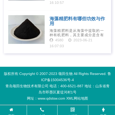
质等营养物质，可以提高土壤肥
16:10:57
力、促进植物生长、增强植物抗
病能力等。下面是海藻精肥料的
正确使用方法···
海藻精肥料有哪些功效与作
用
海藻精肥料是从海藻中提取的一
种有机肥料，其主要成分是含有
丰富的微量元素、植物生长素、
4580
2023-06-21
植物激素等植物营养物质。它具
16:07:03
有增强作物生长、促进植物根系
发达、提高作物产量等多种作用
和优点。首先···
版权所有:Copyright © 2007-2023 颂田生物 All Rights Reserved.
鲁
ICP备15004536号-4
青岛颂田生物技术有限公司 电话：400-6521-887​ 地址：山东省青
岛市即墨区夏堤河村1号
网址：www.qdstsw.com
XML
网站地图