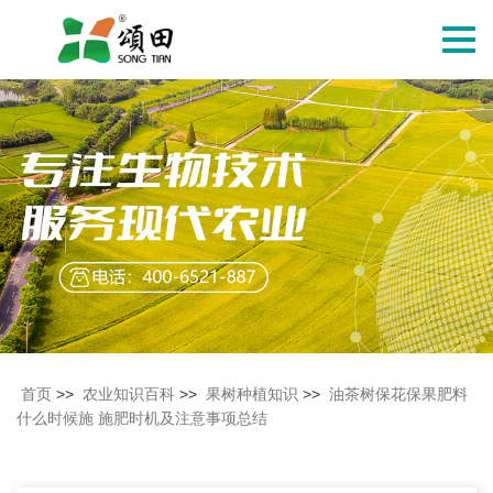
切
换
导
航
首页
>>
农业知识百科
>>
果树种植知识
>>
油茶树保花保果肥料
什么时候施 施肥时机及注意事项总结