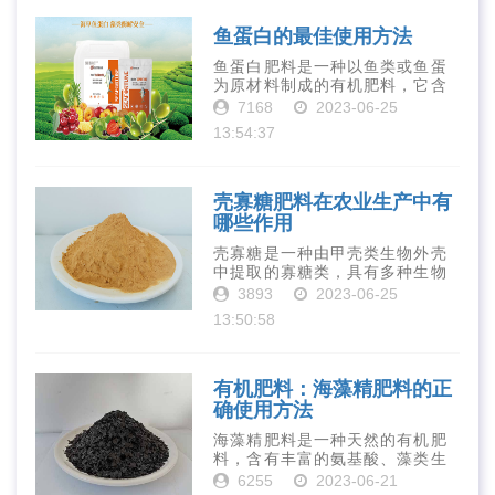
鱼蛋白的最佳使用方法
鱼蛋白肥料是一种以鱼类或鱼蛋
为原材料制成的有机肥料，它含
有丰富的营养物质，如氮、磷、
7168
2023-06-25
钾、钙、镁等元素以及多种微量
13:54:37
元素和植物生长因子。这些营养
物质对于作物的生长发育和产量
提高有着极为···
壳寡糖肥料在农业生产中有
哪些作用
壳寡糖是一种由甲壳类生物外壳
中提取的寡糖类，具有多种生物
活性和营养价值。在农业生产
3893
2023-06-25
中，壳寡糖也有许多作用，特别
13:50:58
是作为一种新型的有机肥料，壳
寡糖肥料在农业生产中越来越受
到重视。下面就···
有机肥料：海藻精肥料的正
确使用方法
海藻精肥料是一种天然的有机肥
料，含有丰富的氨基酸、藻类生
长素、维生素、微量元素、蛋白
6255
2023-06-21