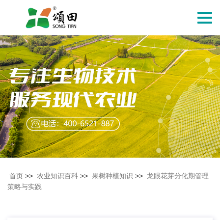
切
换
导
航
首页
>>
农业知识百科
>>
果树种植知识
>>
龙眼花芽分化期管理
策略与实践