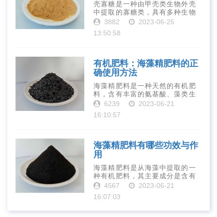
壳寡糖是一种由甲壳类生物外壳
中提取的寡糖类，具有多种生物
活性和营养价值。在农业生产
3882
2023-06-25
中，壳寡糖也有许多作用，特别
13:50:58
是作为一种新型的有机肥料，壳
寡糖肥料在农业生产中越来越受
到重视。下面就···
有机肥料：海藻精肥料的正
确使用方法
海藻精肥料是一种天然的有机肥
料，含有丰富的氨基酸、藻类生
长素、维生素、微量元素、蛋白
6239
2023-06-21
质等营养物质，可以提高土壤肥
16:10:57
力、促进植物生长、增强植物抗
病能力等。下面是海藻精肥料的
正确使用方法···
海藻精肥料有哪些功效与作
用
海藻精肥料是从海藻中提取的一
种有机肥料，其主要成分是含有
丰富的微量元素、植物生长素、
4567
2023-06-21
植物激素等植物营养物质。它具
16:07:03
有增强作物生长、促进植物根系
发达、提高作物产量等多种作用