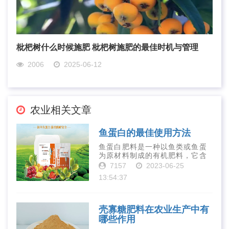
枇杷树什么时候施肥 枇杷树施肥的最佳时机与管理
2006
2025-06-12
农业相关文章
鱼蛋白的最佳使用方法
鱼蛋白肥料是一种以鱼类或鱼蛋
为原材料制成的有机肥料，它含
有丰富的营养物质，如氮、磷、
7157
2023-06-25
钾、钙、镁等元素以及多种微量
13:54:37
元素和植物生长因子。这些营养
物质对于作物的生长发育和产量
提高有着极为···
壳寡糖肥料在农业生产中有
哪些作用