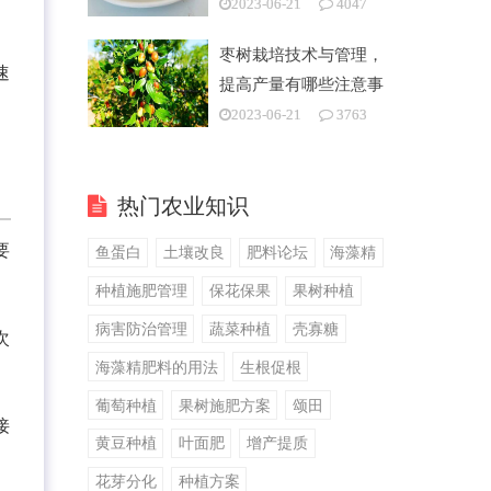
2023-06-21
4047
枣树栽培技术与管理，
速
提高产量有哪些注意事
项
2023-06-21
3763
热门农业知识
要
鱼蛋白
土壤改良
肥料论坛
海藻精
种植施肥管理
保花保果
果树种植
病害防治管理
蔬菜种植
壳寡糖
次
海藻精肥料的用法
生根促根
葡萄种植
果树施肥方案
颂田
接
黄豆种植
叶面肥
增产提质
花芽分化
种植方案