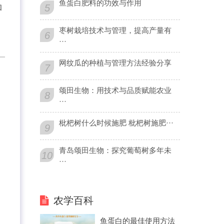
鱼蛋白肥料的功效与作用
5
和
枣树栽培技术与管理，提高产量有
6
···
网纹瓜的种植与管理方法经验分享
7
颂田生物：用技术与品质赋能农业
8
···
枇杷树什么时候施肥 枇杷树施肥···
9
青岛颂田生物：探究葡萄树多年未
10
···
农学百科
鱼蛋白的最佳使用方法