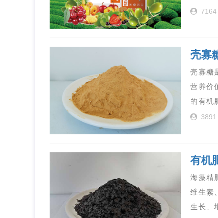
7164
壳寡
壳寡糖
营养价
的有机
3891
有机
海藻精
维生素
生长、