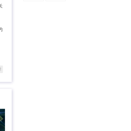
长
的
理