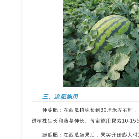
三、追肥施用
伸蔓肥：在西瓜植株长到30厘米左右时，
进植株生长和藤蔓伸长。每亩施用尿素10-15公
膨瓜肥：在西瓜坐果后，果实开始膨大时追