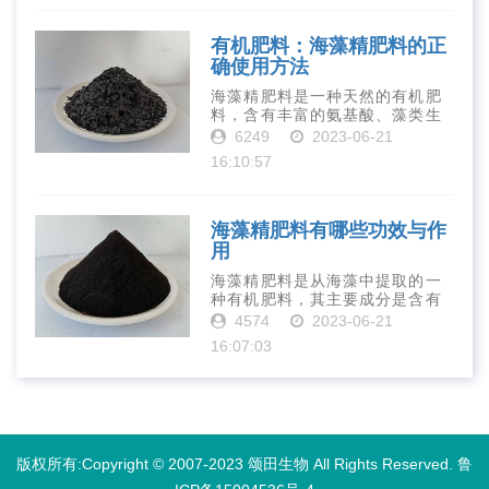
寡糖肥料在农业生产中越来越受
到重视。下面就···
有机肥料：海藻精肥料的正
确使用方法
海藻精肥料是一种天然的有机肥
料，含有丰富的氨基酸、藻类生
长素、维生素、微量元素、蛋白
6249
2023-06-21
质等营养物质，可以提高土壤肥
16:10:57
力、促进植物生长、增强植物抗
病能力等。下面是海藻精肥料的
正确使用方法···
海藻精肥料有哪些功效与作
用
海藻精肥料是从海藻中提取的一
种有机肥料，其主要成分是含有
丰富的微量元素、植物生长素、
4574
2023-06-21
植物激素等植物营养物质。它具
16:07:03
有增强作物生长、促进植物根系
发达、提高作物产量等多种作用
和优点。首先···
版权所有:Copyright © 2007-2023 颂田生物 All Rights Reserved.
鲁