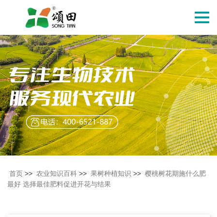
切
换
导
航
首页
>>
农业知识百科
>>
果树种植知识
>>
樱桃树花期施什么肥
最好 选择最佳肥料促进开花与结果