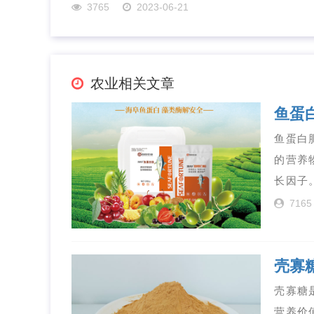
3765
2023-06-21
农业相关文章
鱼蛋
鱼蛋白
的营养
长因子
7165
壳寡
壳寡糖
营养价