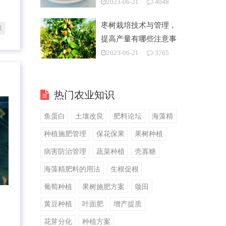
2023-06-21
4048
枣树栽培技术与管理，
果
提高产量有哪些注意事
项
2023-06-21
3765
热门农业知识
鱼蛋白
土壤改良
肥料论坛
海藻精
种植施肥管理
保花保果
果树种植
病害防治管理
蔬菜种植
壳寡糖
海藻精肥料的用法
生根促根
葡萄种植
果树施肥方案
颂田
黄豆种植
叶面肥
增产提质
花芽分化
种植方案