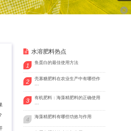
水溶肥料热点
鱼蛋白的最佳使用方法
1
壳寡糖肥料在农业生产中有哪些作
2
···
有机肥料：海藻精肥料的正确使用
3
···
果
？
海藻精肥料有哪些功效与作用
4
开