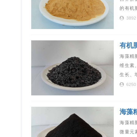
的有机
3892
有机
海藻精
维生素
生长、
6250
海藻
海藻精
微量元