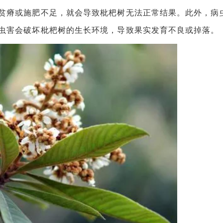
贫瘠或施肥不足，就会导致枇杷树无法正常结果。此外，病
虫害会破坏枇杷树的生长环境，导致果实发育不良或掉落。