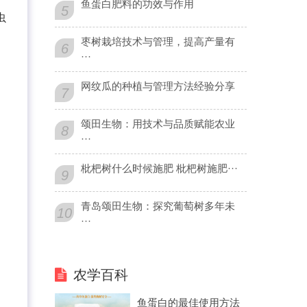
鱼蛋白肥料的功效与作用
5
虫
枣树栽培技术与管理，提高产量有
6
···
网纹瓜的种植与管理方法经验分享
7
颂田生物：用技术与品质赋能农业
8
···
枇杷树什么时候施肥 枇杷树施肥···
9
青岛颂田生物：探究葡萄树多年未
10
···
农学百科
鱼蛋白的最佳使用方法