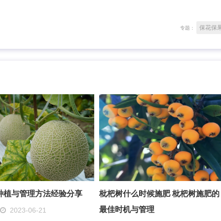
保花保
专题：
种植与管理方法经验分享
枇杷树什么时候施肥 枇杷树施肥的
最佳时机与管理
2023-06-21