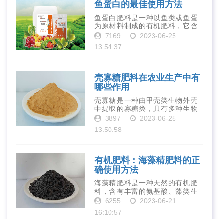
鱼蛋白的最佳使用方法
鱼蛋白肥料是一种以鱼类或鱼蛋
为原材料制成的有机肥料，它含
有丰富的营养物质，如氮、磷、
7169
2023-06-25
钾、钙、镁等元素以及多种微量
13:54:37
元素和植物生长因子。这些营养
物质对于作物的生长发育和产量
提高有着极为···
壳寡糖肥料在农业生产中有
哪些作用
壳寡糖是一种由甲壳类生物外壳
中提取的寡糖类，具有多种生物
活性和营养价值。在农业生产
3897
2023-06-25
中，壳寡糖也有许多作用，特别
13:50:58
是作为一种新型的有机肥料，壳
寡糖肥料在农业生产中越来越受
到重视。下面就···
有机肥料：海藻精肥料的正
确使用方法
海藻精肥料是一种天然的有机肥
料，含有丰富的氨基酸、藻类生
长素、维生素、微量元素、蛋白
6255
2023-06-21
质等营养物质，可以提高土壤肥
16:10:57
力、促进植物生长、增强植物抗