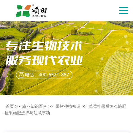
切
换
导
航
首页
>>
农业知识百科
>>
果树种植知识
>>
草莓挂果后怎么施肥
挂果施肥选择与注意事项