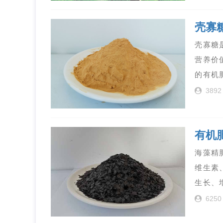
壳寡
壳寡糖
营养价
的有机
3892
有机
海藻精
维生素
生长、
6250