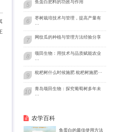
鱼蛋白肥料的功效与作用
5
枣树栽培技术与管理，提高产量有
6
其
···
正
网纹瓜的种植与管理方法经验分享
7
颂田生物：用技术与品质赋能农业
8
···
枇杷树什么时候施肥 枇杷树施肥···
9
青岛颂田生物：探究葡萄树多年未
10
···
农学百科
鱼蛋白的最佳使用方法