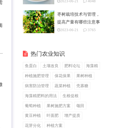
2023-06-21
4048
需
枣树栽培技术与管理，
提高产量有哪些注意事
葡
项
2023-06-21
3765
热门农业知识
鱼蛋白
土壤改良
肥料论坛
海藻精
种植施肥管理
保花保果
果树种植
撒
病害防治管理
蔬菜种植
壳寡糖
海藻精肥料的用法
生根促根
葡萄种植
果树施肥方案
颂田
黄豆种植
叶面肥
增产提质
花芽分化
种植方案