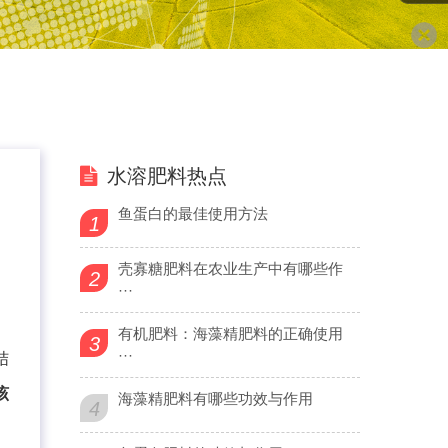
水溶肥料热点
鱼蛋白的最佳使用方法
1
壳寡糖肥料在农业生产中有哪些作
2
···
有机肥料：海藻精肥料的正确使用
3
···
结
该
海藻精肥料有哪些功效与作用
4