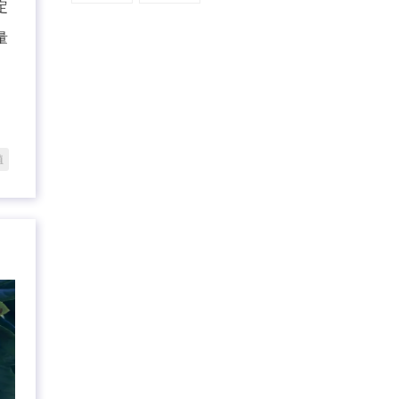
定
量
植