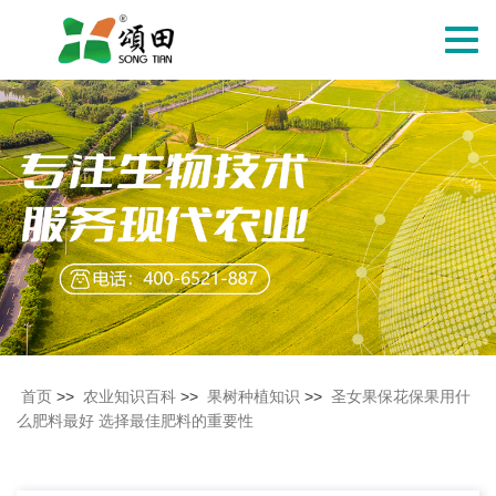
切
换
导
航
首页
>>
农业知识百科
>>
果树种植知识
>>
圣女果保花保果用什
么肥料最好 选择最佳肥料的重要性