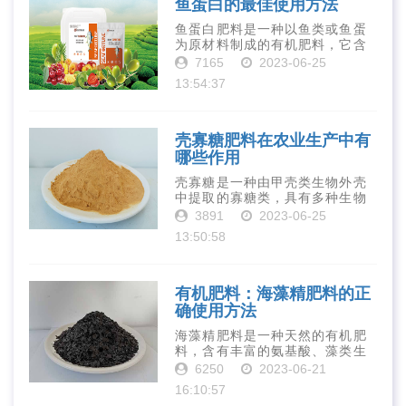
鱼蛋白的最佳使用方法
鱼蛋白肥料是一种以鱼类或鱼蛋
为原材料制成的有机肥料，它含
有丰富的营养物质，如氮、磷、
7165
2023-06-25
钾、钙、镁等元素以及多种微量
13:54:37
元素和植物生长因子。这些营养
物质对于作物的生长发育和产量
提高有着极为···
壳寡糖肥料在农业生产中有
哪些作用
壳寡糖是一种由甲壳类生物外壳
中提取的寡糖类，具有多种生物
活性和营养价值。在农业生产
3891
2023-06-25
中，壳寡糖也有许多作用，特别
13:50:58
是作为一种新型的有机肥料，壳
寡糖肥料在农业生产中越来越受
到重视。下面就···
有机肥料：海藻精肥料的正
确使用方法
海藻精肥料是一种天然的有机肥
料，含有丰富的氨基酸、藻类生
长素、维生素、微量元素、蛋白
6250
2023-06-21
质等营养物质，可以提高土壤肥
16:10:57
力、促进植物生长、增强植物抗