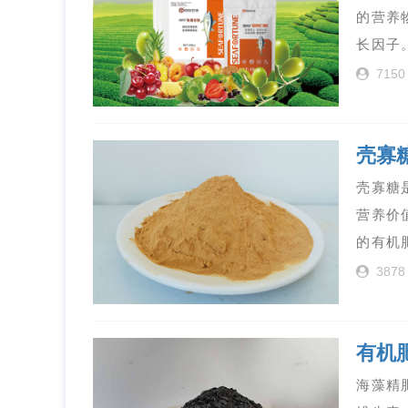
的营养
长因子
7150
壳寡
壳寡糖
营养价
的有机
3878
有机
海藻精