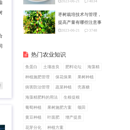
2023-06-21
4034
输
树
枣树栽培技术与管理，
提高产量有哪些注意事
项
2023-06-21
3748
合
同
热门农业知识
鱼蛋白
土壤改良
肥料论坛
海藻精
种植施肥管理
保花保果
果树种植
理
病害防治管理
蔬菜种植
壳寡糖
海藻精肥料的用法
生根促根
葡萄种植
果树施肥方案
颂田
黄豆种植
叶面肥
增产提质
花芽分化
种植方案