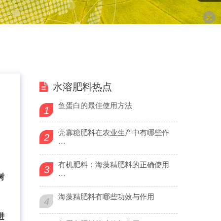
水溶肥料热点
鱼蛋白的最佳使用方法
1
壳寡糖肥料在农业生产中有哪些作
2
···
有机肥料：海藻精肥料的正确使用
3
···
树
海藻精肥料有哪些功效与作用
4
进