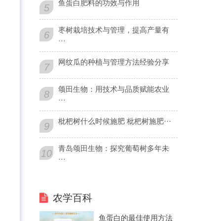
鱼蛋白肥料的功效与作用
5
枣树栽培技术与管理，提高产量有
6
···
网纹瓜的种植与管理方法经验分享
7
颂田生物：用技术与品质赋能农业
8
···
枇杷树什么时候施肥 枇杷树施肥···
9
青岛颂田生物：探究葡萄树多年未
10
···
农学百科
鱼蛋白的最佳使用方法