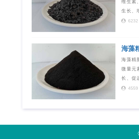
维生素
生长、
6232
海藻
海藻精
微量元
长、促
4559