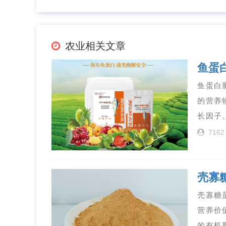
农业相关文章
鱼蛋
鱼蛋白
的营养
长因子
7162
壳寡
壳寡糖
营养价
的有机