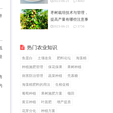
2023-06-21
4043
枣树栽培技术与管理，
并
提高产量有哪些注意事
项
2023-06-21
3756
热门农业知识
低
轻
鱼蛋白
土壤改良
肥料论坛
海藻精
种植施肥管理
保花保果
果树种植
病害防治管理
蔬菜种植
壳寡糖
防
海藻精肥料的用法
生根促根
的
葡萄种植
果树施肥方案
颂田
黄豆种植
叶面肥
增产提质
花芽分化
种植方案