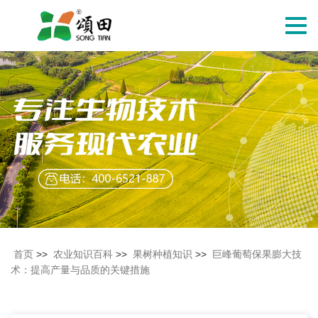
切
换
导
航
首页
>>
农业知识百科
>>
果树种植知识
>>
巨峰葡萄保果膨大技
术：提高产量与品质的关键措施