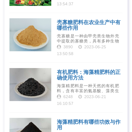
钾、钙、镁等元素以及多种微量
13:54:37
元素和植物生长因子。这些营养
物质对于作物的生长发育和产量
提高有着极为···
壳寡糖肥料在农业生产中有
哪些作用
壳寡糖是一种由甲壳类生物外壳
中提取的寡糖类，具有多种生物
活性和营养价值。在农业生产
3890
2023-06-25
中，壳寡糖也有许多作用，特别
13:50:58
是作为一种新型的有机肥料，壳
寡糖肥料在农业生产中越来越受
到重视。下面就···
有机肥料：海藻精肥料的正
确使用方法
海藻精肥料是一种天然的有机肥
料，含有丰富的氨基酸、藻类生
长素、维生素、微量元素、蛋白
6248
2023-06-21
质等营养物质，可以提高土壤肥
16:10:57
力、促进植物生长、增强植物抗
病能力等。下面是海藻精肥料的
正确使用方法···
海藻精肥料有哪些功效与作
用