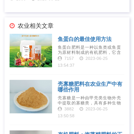
农业相关文章
鱼蛋白的最佳使用方法
鱼蛋白肥料是一种以鱼类或鱼蛋
为原材料制成的有机肥料，它含
有丰富的营养物质，如氮、磷、
7157
2023-06-25
钾、钙、镁等元素以及多种微量
13:54:37
元素和植物生长因子。这些营养
物质对于作物的生长发育和产量
提高有着极为···
壳寡糖肥料在农业生产中有
哪些作用
壳寡糖是一种由甲壳类生物外壳
中提取的寡糖类，具有多种生物
活性和营养价值。在农业生产
3882
2023-06-25
中，壳寡糖也有许多作用，特别
13:50:58
是作为一种新型的有机肥料，壳
寡糖肥料在农业生产中越来越受
到重视。下面就···