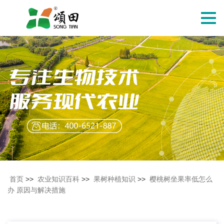
切
换
导
航
首页
>>
农业知识百科
>>
果树种植知识
>>
樱桃树坐果率低怎么
办 原因与解决措施