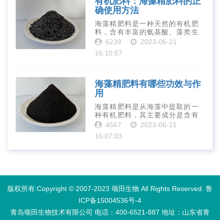
有机肥料：海藻精肥料的正
确使用方法
海藻精肥料是一种天然的有机肥
料，含有丰富的氨基酸、藻类生
长素、维生素、微量元素、蛋白
6239
2023-06-21
质等营养物质，可以提高土壤肥
16:10:57
力、促进植物生长、增强植物抗
病能力等。下面是海藻精肥料的
正确使用方法···
海藻精肥料有哪些功效与作
用
海藻精肥料是从海藻中提取的一
种有机肥料，其主要成分是含有
丰富的微量元素、植物生长素、
4567
2023-06-21
植物激素等植物营养物质。它具
16:07:03
有增强作物生长、促进植物根系
发达、提高作物产量等多种作用
和优点。首先···
版权所有:Copyright © 2007-2023 颂田生物 All Rights Reserved.
鲁
ICP备15004536号-4
青岛颂田生物技术有限公司 电话：400-6521-887​ 地址：山东省青