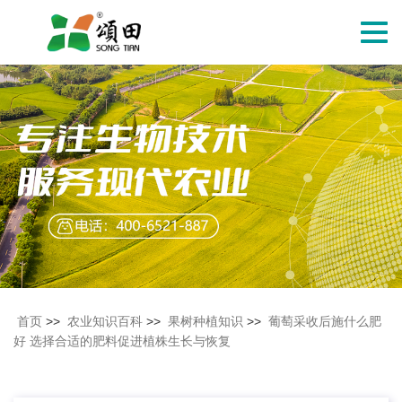
切
换
导
航
首页
>>
农业知识百科
>>
果树种植知识
>>
葡萄采收后施什么肥
好 选择合适的肥料促进植株生长与恢复