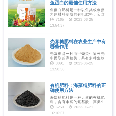
鱼蛋白的最佳使用方法
鱼蛋白肥料是一种以鱼类或鱼蛋
为原材料制成的有机肥料，它含
有丰富的营养物质，如氮、磷、
7165
2023-06-25
钾、钙、镁等元素以及多种微量
13:54:37
元素和植物生长因子。这些营养
物质对于作物的生长发育和产量
提高有着极为···
壳寡糖肥料在农业生产中有
哪些作用
壳寡糖是一种由甲壳类生物外壳
中提取的寡糖类，具有多种生物
活性和营养价值。在农业生产
3891
2023-06-25
中，壳寡糖也有许多作用，特别
13:50:58
是作为一种新型的有机肥料，壳
寡糖肥料在农业生产中越来越受
到重视。下面就···
有机肥料：海藻精肥料的正
确使用方法
海藻精肥料是一种天然的有机肥
料，含有丰富的氨基酸、藻类生
长素、维生素、微量元素、蛋白
6250
2023-06-21
质等营养物质，可以提高土壤肥
16:10:57
力、促进植物生长、增强植物抗