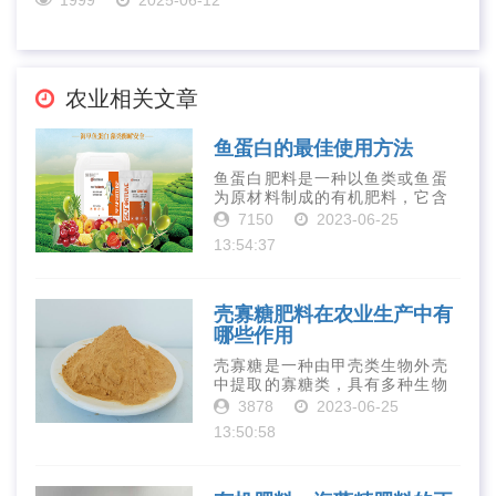
农业相关文章
鱼蛋白的最佳使用方法
鱼蛋白肥料是一种以鱼类或鱼蛋
为原材料制成的有机肥料，它含
有丰富的营养物质，如氮、磷、
7150
2023-06-25
钾、钙、镁等元素以及多种微量
13:54:37
元素和植物生长因子。这些营养
物质对于作物的生长发育和产量
提高有着极为···
壳寡糖肥料在农业生产中有
哪些作用
壳寡糖是一种由甲壳类生物外壳
中提取的寡糖类，具有多种生物
活性和营养价值。在农业生产
3878
2023-06-25
中，壳寡糖也有许多作用，特别
13:50:58
是作为一种新型的有机肥料，壳
寡糖肥料在农业生产中越来越受
到重视。下面就···