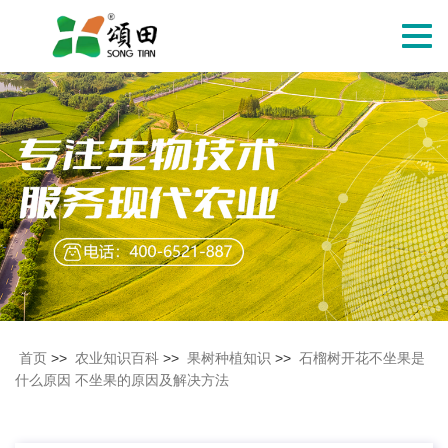
切
换
导
航
首页
>>
农业知识百科
>>
果树种植知识
>>
石榴树开花不坐果是
什么原因 不坐果的原因及解决方法