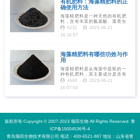
有机肥料：海藻精肥料的正
确使用方法
海藻精肥料是一种天然的有机肥
料，含有丰富的氨基酸、藻类生
长素、维生素、微量元素、蛋白
6232
2023-06-21
质等营养物质，可以提高土壤肥
16:10:57
力、促进植物生长、增强植物抗
病能力等。下面是海藻精肥料的
正确使用方法···
海藻精肥料有哪些功效与作
用
海藻精肥料是从海藻中提取的一
种有机肥料，其主要成分是含有
丰富的微量元素、植物生长素、
4560
2023-06-21
植物激素等植物营养物质。它具
16:07:03
有增强作物生长、促进植物根系
发达、提高作物产量等多种作用
和优点。首先···
版权所有:Copyright © 2007-2023 颂田生物 All Rights Reserved.
鲁
ICP备15004536号-4
青岛颂田生物技术有限公司 电话：400-6521-887​ 地址：山东省青