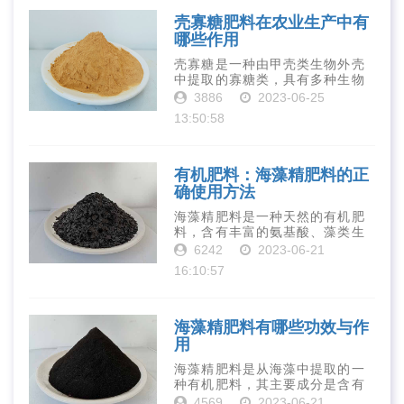
提高有着极为···
壳寡糖肥料在农业生产中有
哪些作用
壳寡糖是一种由甲壳类生物外壳
中提取的寡糖类，具有多种生物
活性和营养价值。在农业生产
3886
2023-06-25
中，壳寡糖也有许多作用，特别
13:50:58
是作为一种新型的有机肥料，壳
寡糖肥料在农业生产中越来越受
到重视。下面就···
有机肥料：海藻精肥料的正
确使用方法
海藻精肥料是一种天然的有机肥
料，含有丰富的氨基酸、藻类生
长素、维生素、微量元素、蛋白
6242
2023-06-21
质等营养物质，可以提高土壤肥
16:10:57
力、促进植物生长、增强植物抗
病能力等。下面是海藻精肥料的
正确使用方法···
海藻精肥料有哪些功效与作
用
海藻精肥料是从海藻中提取的一
种有机肥料，其主要成分是含有
丰富的微量元素、植物生长素、
4569
2023-06-21