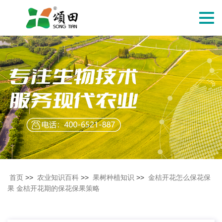
切
换
导
航
首页
>>
农业知识百科
>>
果树种植知识
>>
金桔开花怎么保花保
果 金桔开花期的保花保果策略