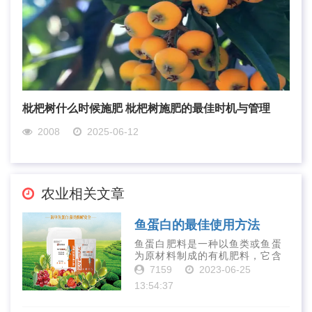
枇杷树什么时候施肥 枇杷树施肥的最佳时机与管理
2008
2025-06-12
农业相关文章
鱼蛋白的最佳使用方法
鱼蛋白肥料是一种以鱼类或鱼蛋
为原材料制成的有机肥料，它含
有丰富的营养物质，如氮、磷、
7159
2023-06-25
钾、钙、镁等元素以及多种微量
13:54:37
元素和植物生长因子。这些营养
物质对于作物的生长发育和产量