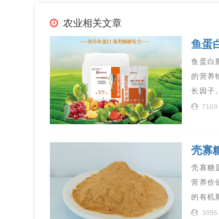
农业相关文章
鱼蛋
鱼蛋白
的营养
长因子
7169
壳寡
壳寡糖
营养价
的有机
3895