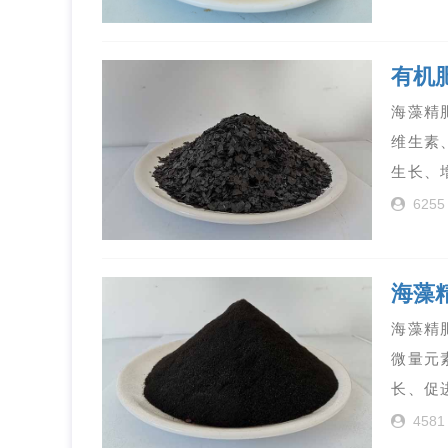
有机
海藻精
维生素
生长、
6255
海藻
海藻精
微量元
长、促
4581