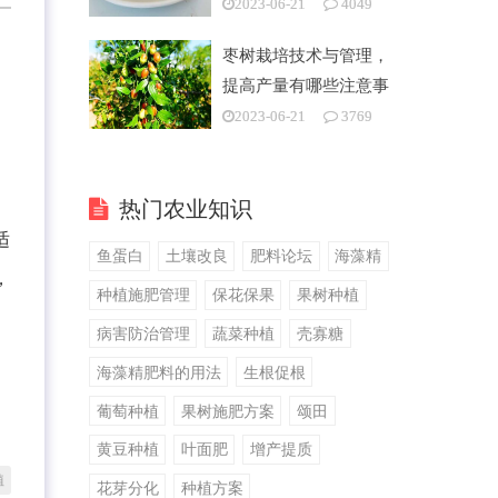
2023-06-21
4049
枣树栽培技术与管理，
提高产量有哪些注意事
项
2023-06-21
3769
热门农业知识
适
鱼蛋白
土壤改良
肥料论坛
海藻精
，
种植施肥管理
保花保果
果树种植
病害防治管理
蔬菜种植
壳寡糖
海藻精肥料的用法
生根促根
葡萄种植
果树施肥方案
颂田
黄豆种植
叶面肥
增产提质
植
花芽分化
种植方案