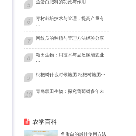
鱼蛋白肥料的功效与作用
5
枣树栽培技术与管理，提高产量有
6
···
网纹瓜的种植与管理方法经验分享
7
颂田生物：用技术与品质赋能农业
8
···
枇杷树什么时候施肥 枇杷树施肥···
9
青岛颂田生物：探究葡萄树多年未
10
···
农学百科
鱼蛋白的最佳使用方法