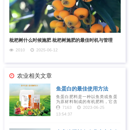
枇杷树什么时候施肥 枇杷树施肥的最佳时机与管理
2010
2025-06-12
农业相关文章
鱼蛋白的最佳使用方法
鱼蛋白肥料是一种以鱼类或鱼蛋
为原材料制成的有机肥料，它含
有丰富的营养物质，如氮、磷、
7163
2023-06-25
钾、钙、镁等元素以及多种微量
13:54:37
元素和植物生长因子。这些营养
物质对于作物的生长发育和产量
提高有着极为···