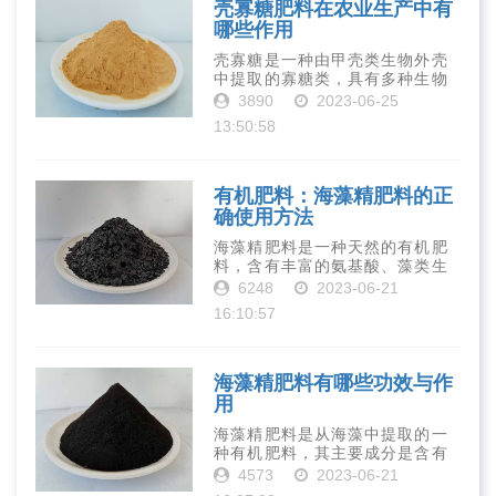
壳寡糖肥料在农业生产中有
哪些作用
壳寡糖是一种由甲壳类生物外壳
中提取的寡糖类，具有多种生物
活性和营养价值。在农业生产
3890
2023-06-25
中，壳寡糖也有许多作用，特别
13:50:58
是作为一种新型的有机肥料，壳
寡糖肥料在农业生产中越来越受
到重视。下面就···
有机肥料：海藻精肥料的正
确使用方法
海藻精肥料是一种天然的有机肥
料，含有丰富的氨基酸、藻类生
长素、维生素、微量元素、蛋白
6248
2023-06-21
质等营养物质，可以提高土壤肥
16:10:57
力、促进植物生长、增强植物抗
病能力等。下面是海藻精肥料的
正确使用方法···
海藻精肥料有哪些功效与作
用
海藻精肥料是从海藻中提取的一
种有机肥料，其主要成分是含有
丰富的微量元素、植物生长素、
4573
2023-06-21
植物激素等植物营养物质。它具