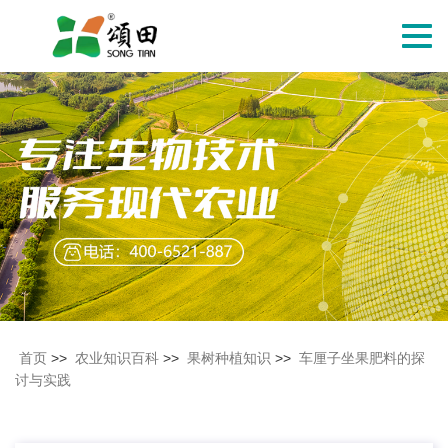
切
换
导
航
首页
>>
农业知识百科
>>
果树种植知识
>>
车厘子坐果肥料的探
讨与实践