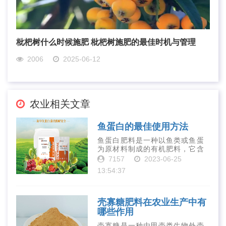
枇杷树什么时候施肥 枇杷树施肥的最佳时机与管理
2006
2025-06-12
农业相关文章
鱼蛋白的最佳使用方法
鱼蛋白肥料是一种以鱼类或鱼蛋
为原材料制成的有机肥料，它含
有丰富的营养物质，如氮、磷、
7157
2023-06-25
钾、钙、镁等元素以及多种微量
13:54:37
元素和植物生长因子。这些营养
物质对于作物的生长发育和产量
提高有着极为···
壳寡糖肥料在农业生产中有
哪些作用
壳寡糖是一种由甲壳类生物外壳