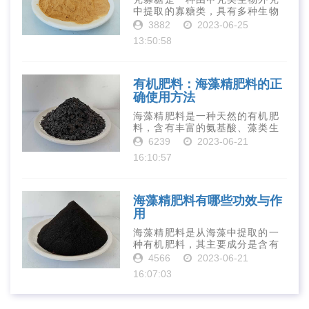
中提取的寡糖类，具有多种生物
活性和营养价值。在农业生产
3882
2023-06-25
中，壳寡糖也有许多作用，特别
13:50:58
是作为一种新型的有机肥料，壳
寡糖肥料在农业生产中越来越受
到重视。下面就···
有机肥料：海藻精肥料的正
确使用方法
海藻精肥料是一种天然的有机肥
料，含有丰富的氨基酸、藻类生
长素、维生素、微量元素、蛋白
6239
2023-06-21
质等营养物质，可以提高土壤肥
16:10:57
力、促进植物生长、增强植物抗
病能力等。下面是海藻精肥料的
正确使用方法···
海藻精肥料有哪些功效与作
用
海藻精肥料是从海藻中提取的一
种有机肥料，其主要成分是含有
丰富的微量元素、植物生长素、
4566
2023-06-21
植物激素等植物营养物质。它具
16:07:03
有增强作物生长、促进植物根系
发达、提高作物产量等多种作用
和优点。首先···