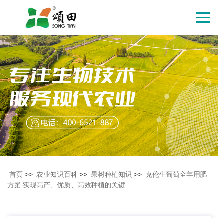
切
换
导
航
首页
>>
农业知识百科
>>
果树种植知识
>>
克伦生葡萄全年用肥
方案 实现高产、优质、高效种植的关键