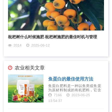
枇杷树什么时候施肥 枇杷树施肥的最佳时机与管理
2014
2025-06-12
农业相关文章
鱼蛋白的最佳使用方法
鱼蛋白肥料是一种以鱼类或鱼蛋
为原材料制成的有机肥料，它含
有丰富的营养物质，如氮、磷、
7166
2023-06-25
钾、钙、镁等元素以及多种微量
13:54:37
元素和植物生长因子。这些营养
物质对于作物的生长发育和产量
提高有着极为···