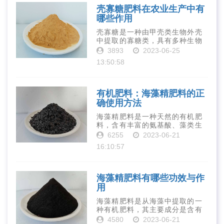
壳寡糖肥料在农业生产中有
哪些作用
壳寡糖是一种由甲壳类生物外壳
中提取的寡糖类，具有多种生物
活性和营养价值。在农业生产
3893
2023-06-25
中，壳寡糖也有许多作用，特别
13:50:58
是作为一种新型的有机肥料，壳
寡糖肥料在农业生产中越来越受
到重视。下面就···
有机肥料：海藻精肥料的正
确使用方法
海藻精肥料是一种天然的有机肥
料，含有丰富的氨基酸、藻类生
长素、维生素、微量元素、蛋白
6255
2023-06-21
质等营养物质，可以提高土壤肥
16:10:57
力、促进植物生长、增强植物抗
病能力等。下面是海藻精肥料的
正确使用方法···
海藻精肥料有哪些功效与作
用
海藻精肥料是从海藻中提取的一
种有机肥料，其主要成分是含有
丰富的微量元素、植物生长素、
4580
2023-06-21