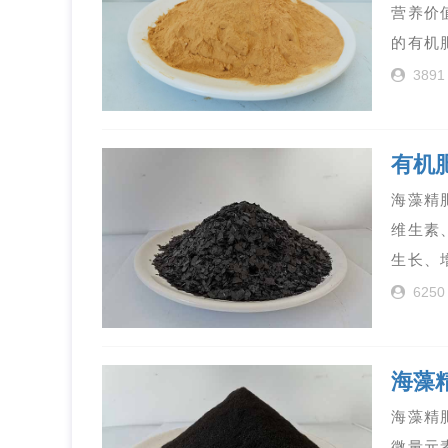
营养价
的有机
3891
有机
海藻精
维生素
生长、
6250
海藻
海藻精
微量元