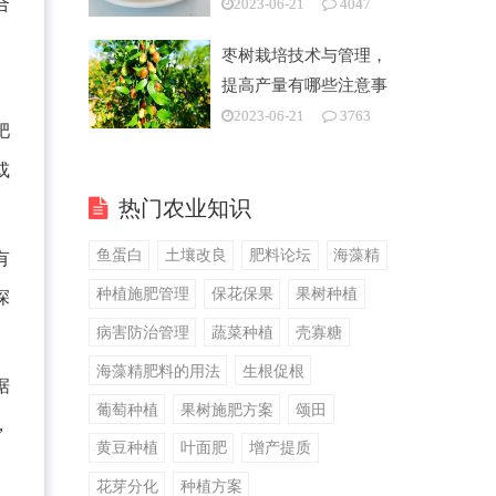
合
2023-06-21
4047
枣树栽培技术与管理，
提高产量有哪些注意事
项
2023-06-21
3763
肥
或
热门农业知识
鱼蛋白
土壤改良
肥料论坛
海藻精
有
种植施肥管理
保花保果
果树种植
深
病害防治管理
蔬菜种植
壳寡糖
海藻精肥料的用法
生根促根
据
葡萄种植
果树施肥方案
颂田
，
黄豆种植
叶面肥
增产提质
花芽分化
种植方案