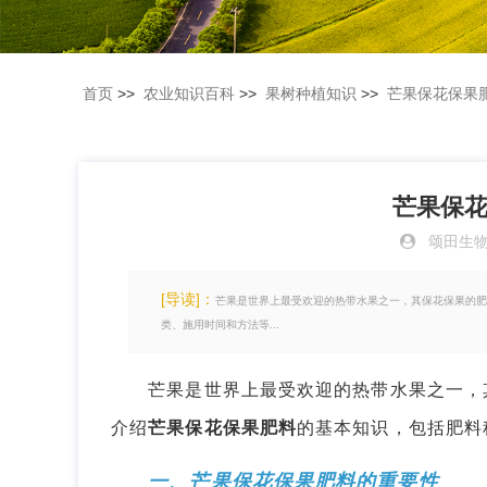
首页
>>
农业知识百科
>>
果树种植知识
>>
芒果保花保果
芒果保
颂田生
[导读]：
芒果是世界上最受欢迎的热带水果之一，其保花保果的肥
类、施用时间和方法等...
芒果是世界上最受欢迎的热带水果之一，其
介绍
芒果保花保果肥料
的基本知识，包括肥料
一、芒果保花保果肥料的重要性