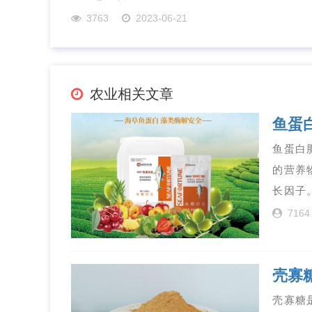
3763
2023-06-21
农业相关文章
鱼蛋
鱼蛋白
的营养
长因子
7164
壳寡
壳寡糖