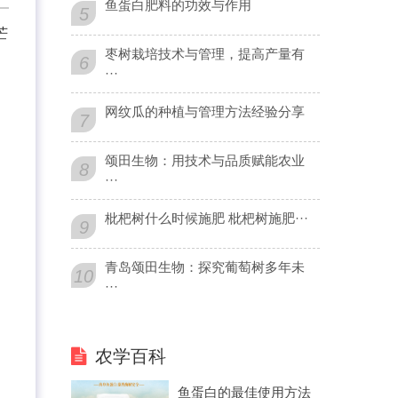
鱼蛋白肥料的功效与作用
5
芒
枣树栽培技术与管理，提高产量有
6
···
网纹瓜的种植与管理方法经验分享
7
颂田生物：用技术与品质赋能农业
8
···
枇杷树什么时候施肥 枇杷树施肥···
9
青岛颂田生物：探究葡萄树多年未
10
···
农学百科
鱼蛋白的最佳使用方法