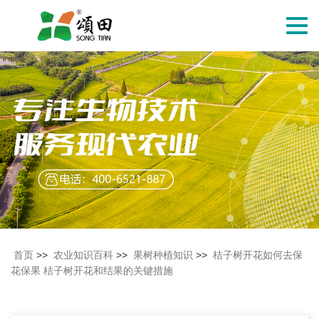
切
换
导
航
首页
>>
农业知识百科
>>
果树种植知识
>>
桔子树开花如何去保
花保果 桔子树开花和结果的关键措施