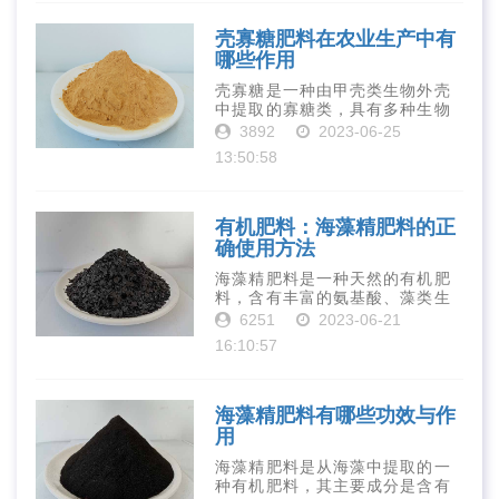
提高有着极为···
壳寡糖肥料在农业生产中有
哪些作用
壳寡糖是一种由甲壳类生物外壳
中提取的寡糖类，具有多种生物
活性和营养价值。在农业生产
3892
2023-06-25
中，壳寡糖也有许多作用，特别
13:50:58
是作为一种新型的有机肥料，壳
寡糖肥料在农业生产中越来越受
到重视。下面就···
有机肥料：海藻精肥料的正
确使用方法
海藻精肥料是一种天然的有机肥
料，含有丰富的氨基酸、藻类生
长素、维生素、微量元素、蛋白
6251
2023-06-21
质等营养物质，可以提高土壤肥
16:10:57
力、促进植物生长、增强植物抗
病能力等。下面是海藻精肥料的
正确使用方法···
海藻精肥料有哪些功效与作
用
海藻精肥料是从海藻中提取的一
种有机肥料，其主要成分是含有