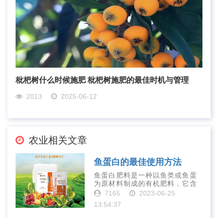
枇杷树什么时候施肥 枇杷树施肥的最佳时机与管理
2013
2025-06-12
农业相关文章
鱼蛋白的最佳使用方法
鱼蛋白肥料是一种以鱼类或鱼蛋
为原材料制成的有机肥料，它含
有丰富的营养物质，如氮、磷、
7165
2023-06-25
钾、钙、镁等元素以及多种微量
13:54:37
元素和植物生长因子。这些营养
物质对于作物的生长发育和产量