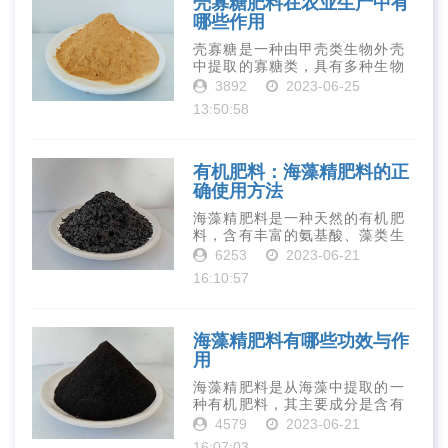
壳寡糖肥料在农业生产中有
哪些作用
壳寡糖是一种由甲壳类生物外壳
中提取的寡糖类，具有多种生物
活性和营养价值。在农业生产
3892
2023-06-25
中，壳寡糖也有许多作用，特别
13:50:58
是作为一种新型的有机肥料，壳
寡糖肥料在农业生产中越来越受
到重视。下面就···
有机肥料：海藻精肥料的正
确使用方法
海藻精肥料是一种天然的有机肥
料，含有丰富的氨基酸、藻类生
长素、维生素、微量元素、蛋白
6253
2023-06-21
质等营养物质，可以提高土壤肥
16:10:57
力、促进植物生长、增强植物抗
病能力等。下面是海藻精肥料的
正确使用方法···
海藻精肥料有哪些功效与作
用
海藻精肥料是从海藻中提取的一
种有机肥料，其主要成分是含有
丰富的微量元素、植物生长素、
4579
2023-06-21
植物激素等植物营养物质。它具
16:07:03