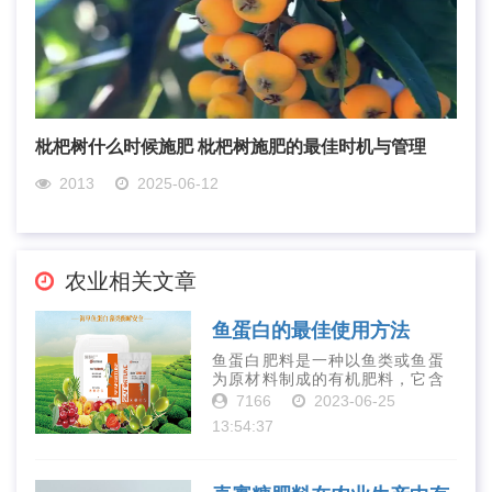
枇杷树什么时候施肥 枇杷树施肥的最佳时机与管理
2013
2025-06-12
农业相关文章
鱼蛋白的最佳使用方法
鱼蛋白肥料是一种以鱼类或鱼蛋
为原材料制成的有机肥料，它含
有丰富的营养物质，如氮、磷、
7166
2023-06-25
钾、钙、镁等元素以及多种微量
13:54:37
元素和植物生长因子。这些营养
物质对于作物的生长发育和产量
提高有着极为···