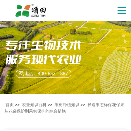
切
换
导
航
首页
>>
农业知识百科
>>
果树种植知识
>>
释迦果怎样保花保果
从花朵保护到果实保护的综合措施