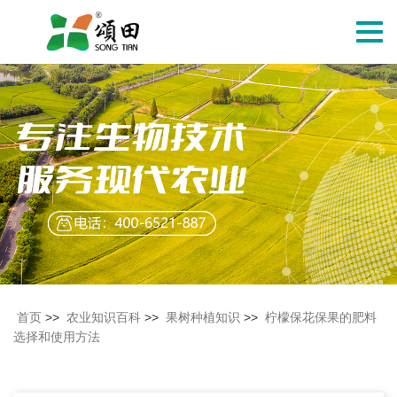
切
换
导
航
首页
>>
农业知识百科
>>
果树种植知识
>>
柠檬保花保果的肥料
选择和使用方法