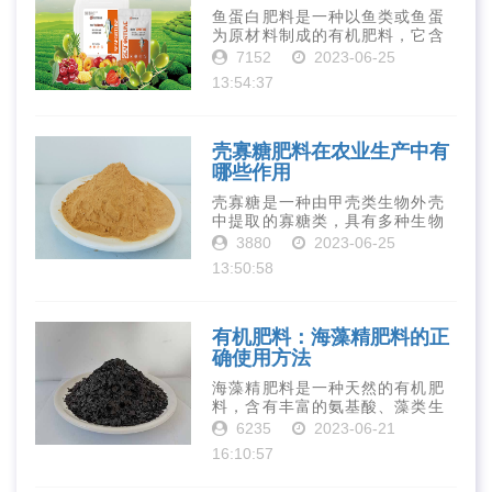
鱼蛋白肥料是一种以鱼类或鱼蛋
为原材料制成的有机肥料，它含
有丰富的营养物质，如氮、磷、
7152
2023-06-25
钾、钙、镁等元素以及多种微量
13:54:37
元素和植物生长因子。这些营养
物质对于作物的生长发育和产量
提高有着极为···
壳寡糖肥料在农业生产中有
哪些作用
壳寡糖是一种由甲壳类生物外壳
中提取的寡糖类，具有多种生物
活性和营养价值。在农业生产
3880
2023-06-25
中，壳寡糖也有许多作用，特别
13:50:58
是作为一种新型的有机肥料，壳
寡糖肥料在农业生产中越来越受
到重视。下面就···
有机肥料：海藻精肥料的正
确使用方法
海藻精肥料是一种天然的有机肥
料，含有丰富的氨基酸、藻类生
长素、维生素、微量元素、蛋白
6235
2023-06-21
质等营养物质，可以提高土壤肥
16:10:57
力、促进植物生长、增强植物抗
病能力等。下面是海藻精肥料的