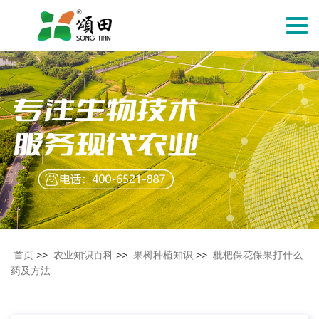
切
换
导
航
首页
>>
农业知识百科
>>
果树种植知识
>>
枇杷保花保果打什么
药及方法