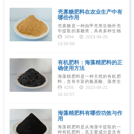
物质对于作物的生长发育和产量
提高有着极为···
壳寡糖肥料在农业生产中有
哪些作用
壳寡糖是一种由甲壳类生物外壳
中提取的寡糖类，具有多种生物
活性和营养价值。在农业生产
3894
2023-06-25
中，壳寡糖也有许多作用，特别
13:50:58
是作为一种新型的有机肥料，壳
寡糖肥料在农业生产中越来越受
到重视。下面就···
有机肥料：海藻精肥料的正
确使用方法
海藻精肥料是一种天然的有机肥
料，含有丰富的氨基酸、藻类生
长素、维生素、微量元素、蛋白
6255
2023-06-21
质等营养物质，可以提高土壤肥
16:10:57
力、促进植物生长、增强植物抗
病能力等。下面是海藻精肥料的
正确使用方法···
海藻精肥料有哪些功效与作
用
海藻精肥料是从海藻中提取的一
种有机肥料，其主要成分是含有