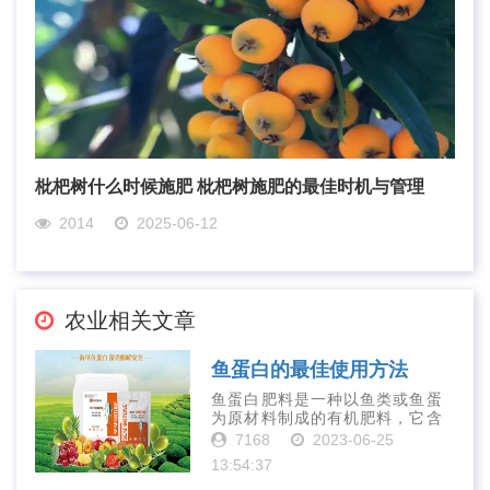
枇杷树什么时候施肥 枇杷树施肥的最佳时机与管理
2014
2025-06-12
农业相关文章
鱼蛋白的最佳使用方法
鱼蛋白肥料是一种以鱼类或鱼蛋
为原材料制成的有机肥料，它含
有丰富的营养物质，如氮、磷、
7168
2023-06-25
钾、钙、镁等元素以及多种微量
13:54:37
元素和植物生长因子。这些营养