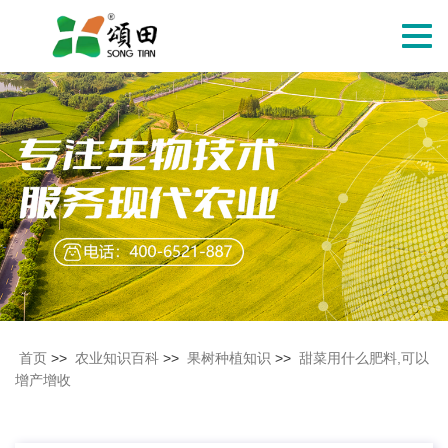
切
换
导
航
首页
>>
农业知识百科
>>
果树种植知识
>>
甜菜用什么肥料,可以
增产增收