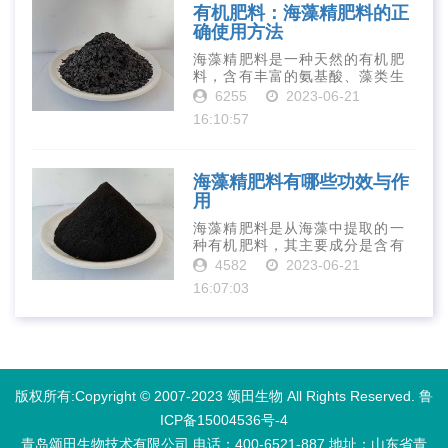
有机肥料：海藻精肥料的正
确使用方法
海藻精肥料是一种天然的有机肥
料，含有丰富的氨基酸、藻类生
长素、维生素、微量元素、蛋白
6255
2023-06-21
质等营养物质，可以提高土壤肥
16:10:57
力、促进植物生长、增强植物抗
病能力等。下面是海藻精肥料的
正确使用方法···
海藻精肥料有哪些功效与作
用
海藻精肥料是从海藻中提取的一
种有机肥料，其主要成分是含有
丰富的微量元素、植物生长素、
4582
2023-06-21
植物激素等植物营养物质。它具
16:07:03
有增强作物生长、促进植物根系
发达、提高作物产量等多种作用
和优点。首先···
版权所有:Copyright © 2007-2023 颂田生物 All Rights Reserved.
鲁
ICP备15004536号-4
青岛颂田生物技术有限公司 电话：400-6521-887​ 地址：山东省青