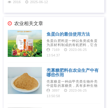
2016
2025-06-12
农业相关文章
鱼蛋白的最佳使用方法
鱼蛋白肥料是一种以鱼类或鱼蛋
为原材料制成的有机肥料，它含
有丰富的营养物质，如氮、磷、
7169
2023-06-25
钾、钙、镁等元素以及多种微量
13:54:37
元素和植物生长因子。这些营养
物质对于作物的生长发育和产量
提高有着极为···
壳寡糖肥料在农业生产中有
哪些作用
壳寡糖是一种由甲壳类生物外壳
中提取的寡糖类，具有多种生物
活性和营养价值。在农业生产
3897
2023-06-25
中，壳寡糖也有许多作用，特别
13:50:58
是作为一种新型的有机肥料，壳
寡糖肥料在农业生产中越来越受
到重视。下面就···