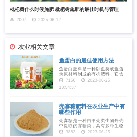
枇杷树什么时候施肥 枇杷树施肥的最佳时机与管理
2007
2025-06-12
农业相关文章
鱼蛋白的最佳使用方法
鱼蛋白肥料是一种以鱼类或鱼蛋
为原材料制成的有机肥料，它含
有丰富的营养物质，如氮、磷、
7158
2023-06-25
钾、钙、镁等元素以及多种微量
13:54:37
元素和植物生长因子。这些营养
物质对于作物的生长发育和产量
提高有着极为···
壳寡糖肥料在农业生产中有
哪些作用
壳寡糖是一种由甲壳类生物外壳
中提取的寡糖类，具有多种生物
活性和营养价值。在农业生产
3883
2023-06-25
中，壳寡糖也有许多作用，特别