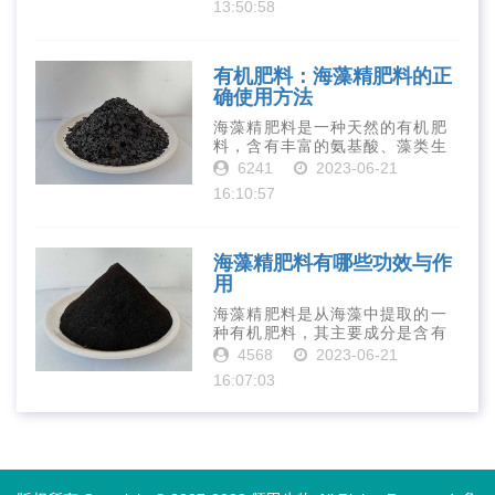
13:50:58
是作为一种新型的有机肥料，壳
寡糖肥料在农业生产中越来越受
到重视。下面就···
有机肥料：海藻精肥料的正
确使用方法
海藻精肥料是一种天然的有机肥
料，含有丰富的氨基酸、藻类生
长素、维生素、微量元素、蛋白
6241
2023-06-21
质等营养物质，可以提高土壤肥
16:10:57
力、促进植物生长、增强植物抗
病能力等。下面是海藻精肥料的
正确使用方法···
海藻精肥料有哪些功效与作
用
海藻精肥料是从海藻中提取的一
种有机肥料，其主要成分是含有
丰富的微量元素、植物生长素、
4568
2023-06-21
植物激素等植物营养物质。它具
16:07:03
有增强作物生长、促进植物根系
发达、提高作物产量等多种作用
和优点。首先···