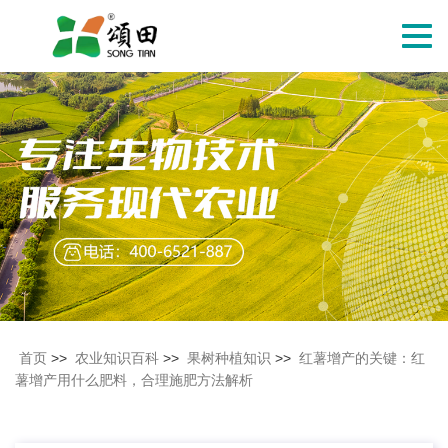
切
换
导
航
首页
>>
农业知识百科
>>
果树种植知识
>>
红薯增产的关键：红
薯增产用什么肥料，合理施肥方法解析