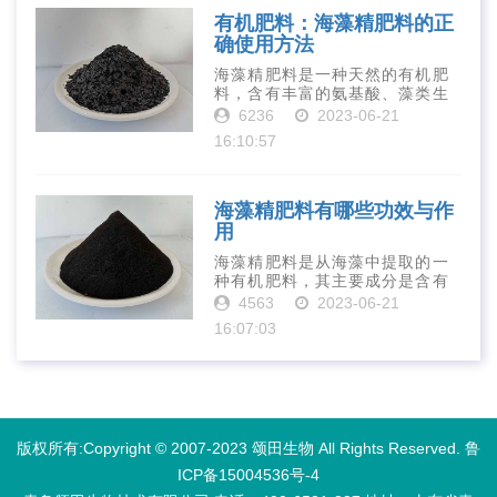
到重视。下面就···
有机肥料：海藻精肥料的正
确使用方法
海藻精肥料是一种天然的有机肥
料，含有丰富的氨基酸、藻类生
长素、维生素、微量元素、蛋白
6236
2023-06-21
质等营养物质，可以提高土壤肥
16:10:57
力、促进植物生长、增强植物抗
病能力等。下面是海藻精肥料的
正确使用方法···
海藻精肥料有哪些功效与作
用
海藻精肥料是从海藻中提取的一
种有机肥料，其主要成分是含有
丰富的微量元素、植物生长素、
4563
2023-06-21
植物激素等植物营养物质。它具
16:07:03
有增强作物生长、促进植物根系
发达、提高作物产量等多种作用
和优点。首先···
版权所有:Copyright © 2007-2023 颂田生物 All Rights Reserved.
鲁
ICP备15004536号-4