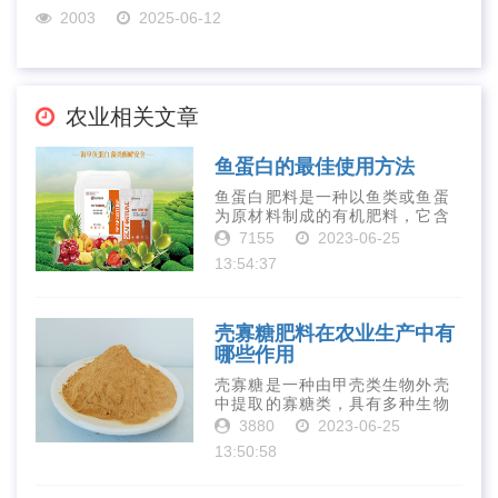
2003
2025-06-12
农业相关文章
鱼蛋白的最佳使用方法
鱼蛋白肥料是一种以鱼类或鱼蛋
为原材料制成的有机肥料，它含
有丰富的营养物质，如氮、磷、
7155
2023-06-25
钾、钙、镁等元素以及多种微量
13:54:37
元素和植物生长因子。这些营养
物质对于作物的生长发育和产量
提高有着极为···
壳寡糖肥料在农业生产中有
哪些作用
壳寡糖是一种由甲壳类生物外壳
中提取的寡糖类，具有多种生物
活性和营养价值。在农业生产
3880
2023-06-25
中，壳寡糖也有许多作用，特别
13:50:58
是作为一种新型的有机肥料，壳
寡糖肥料在农业生产中越来越受